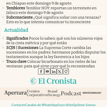
en Chiapas este domingo 9 de agosto
Temblores
Temblor HOY: reportan un terremoto en
Jalisco este domingo 9 de agosto
Subconsciente
¿Qué significa soñar con una tenazas?
Esto es lo que intenta comunicar tu inconciente
Actualidad
Significados
Pocos lo saben: qué son los números rojos
de la cinta métrica y por qué están
SCJN | Sucesiones
La Suprema Corte cambia las
sucesiones en los padres: hermanos podrán disputar los
testamentos aunque la ley favorezca a los hijos
Truco clave
Colocar bicarbonato en los rieles de las
ventanas: para qué sirve y por qué lo recomiendan
abre en nueva pestaña
abre en nueva pestaña
abre en nueva pestaña
abre en nueva pestaña
abre en nueva pestaña
Contacto
Canales de WhatsApp
Suscribite
Quiénes Somos