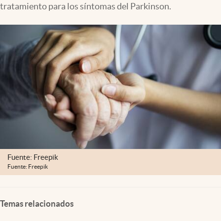
tratamiento para los síntomas del Parkinson.
Clima
Espiritualidad
Mediakit
abre en nueva pestaña
México
Fuente: Freepik
Fuente: Freepik
Temas relacionados