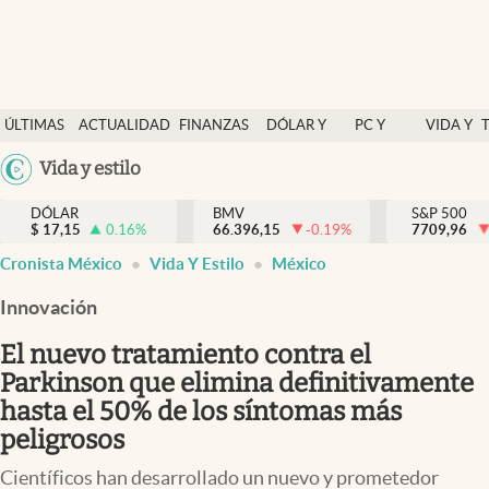
Últimas Noticias
ÚLTIMAS
ACTUALIDAD
FINANZAS
DÓLAR Y
PC Y
VIDA Y
Actualidad
NOTICIAS
Y
MERCADOS
CELULAR
ESTILO
Argentina
Vida y estilo
Finanzas y economía
ECONOMÍA
España
Dólar y mercados
DÓLAR
BMV
S&P 500
$
17,15
0.16
%
66.396,15
-0.19
%
México
7709,96
Internacionales
Cronista México
Vida Y Estilo
México
USA
Opinión
Colombia
Innovación
Uruguay
Brand Strategy
El nuevo tratamiento contra el
Pc y celular
Parkinson que elimina definitivamente
hasta el 50% de los síntomas más
Vida y estilo
peligrosos
Tv
Científicos han desarrollado un nuevo y prometedor