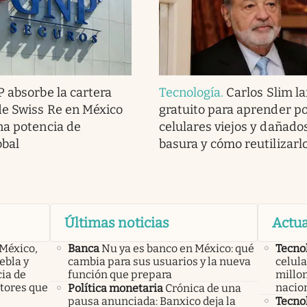
 absorbe la cartera
Tecnología
.
Carlos Slim l
de Swiss Re en México
gratuito para aprender po
na potencia de
celulares viejos y dañado
obal
basura y cómo reutilizarl
Últimas noticias
Actua
 México,
Banca
Nu ya es banco en México: qué
Tecno
ebla y
cambia para sus usuarios y la nueva
celula
cia de
función que prepara
millon
ctores que
nacio
Política monetaria
Crónica de una
pausa anunciada: Banxico deja la
Tecno