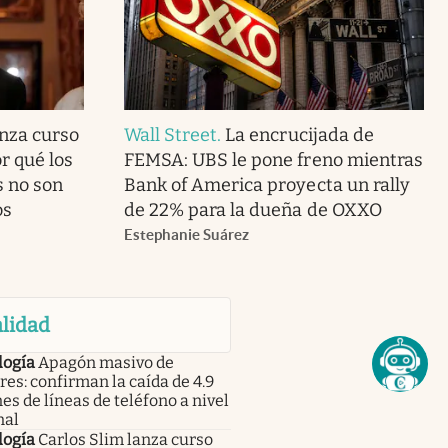
anza curso
Wall Street
.
La encrucijada de
r qué los
FEMSA: UBS le pone freno mientras
s no son
Bank of America proyecta un rally
os
de 22% para la dueña de OXXO
Estephanie Suárez
lidad
logía
Apagón masivo de
res: confirman la caída de 4.9
es de líneas de teléfono a nivel
nal
logía
Carlos Slim lanza curso