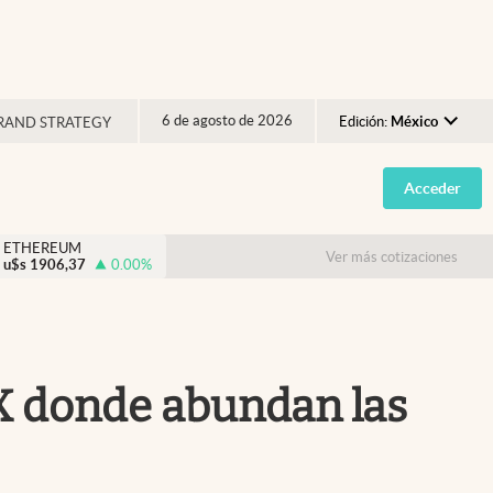
6 de agosto de 2026
Edición:
México
RAND STRATEGY
Argentina
Acceder
España
México
ETHEREUM
Ver más cotizaciones
u$s
1906,37
0.00
%
USA
Colombia
Uruguay
MX donde abundan las