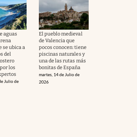
de aguas
El pueblo medieval
arena
de Valencia que
 se ubica a
pocos conocen: tiene
s del
piscinas naturales y
costero
una de las rutas más
por los
bonitas de España
expertos
martes, 14 de Julio de
de Julio de
2026