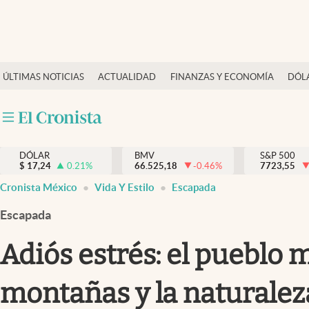
Últimas Noticias
ÚLTIMAS NOTICIAS
ACTUALIDAD
FINANZAS Y ECONOMÍA
DÓL
Actualidad
Finanzas y economía
Dólar y mercados
DÓLAR
BMV
S&P 500
Internacionales
$
17,24
0.21
%
66.525,18
-0.46
%
7723,55
Opinión
Cronista México
Vida Y Estilo
Escapada
Brand Strategy
Escapada
Pc y celular
Adiós estrés: el pueblo
Vida y estilo
montañas y la naturalez
Tv