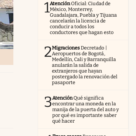
1
Atención
Oficial: Ciudad de
México, Monterrey,
Guadalajara, Puebla y Tijuana
cancelarán la licencia de
conducir a todos los
conductores que hagan esto
2
Migraciones
Decretado |
Aeropuertos de Bogotá,
Medellín, Cali y Barranquilla
anularán la salida de
extranjeros que hayan
postergado la renovación del
pasaporte
3
Atención
Qué significa
encontrar una moneda en la
manija de la puerta del auto y
por qué es importante saber
qué hacer