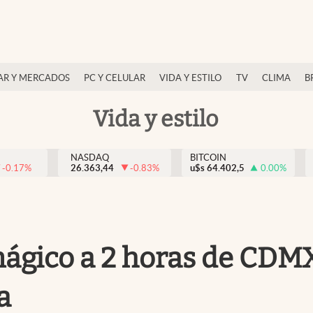
AR Y MERCADOS
PC Y CELULAR
VIDA Y ESTILO
TV
CLIMA
B
Vida y estilo
NASDAQ
BITCOIN
-0.17
%
26.363,44
-0.83
%
u$s
64.402,5
0.00
%
 mágico a 2 horas de CD
a