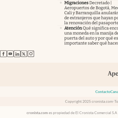
Migraciones
Decretado |
Aeropuertos de Bogotá, Med
Cali y Barranquilla anularán
de extranjeros que hayan p
la renovación del pasaport
Atención
Qué significa enc
una moneda en la manija de
puerta del auto y por qué e
importante saber qué hace
abre en nueva pestaña
abre en nueva pestaña
abre en nueva pestaña
abre en nueva pestaña
abre en nueva pestaña
Contacto
Cana
Copyright 2025 cronista.com
To
cronista.com
es propiedad de El Cronista Comercial S.A