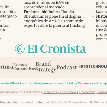
tasa de interés en 6.5% sin
gratui
ellín,
sorprender al mercado
celula
 la salida
basura
Fractura... hidráulica
Claudia
ostergado
Sheinbaum le pone fin al dogma
Histor
e
energético de AMLO: su comité de
kilóme
ontrar
expertos abre la puerta al fracking
encont
 la
Una d
s
profes
r
convir
les de WhatsApp
Suscribite
Quiénes Somos
Portal de Proveedores
Trabaj
dos los derechos reservados
Términos y condiciones
Privacidad
Consen
 Registro de propiedad intelectual: 56576959
N° de edición: 10.949 - 6 