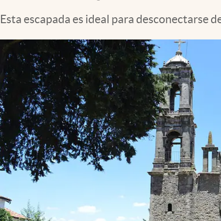
Clima
Esta escapada es ideal para desconectarse del 
Espiritualidad
Mediakit
abre en nueva pestaña