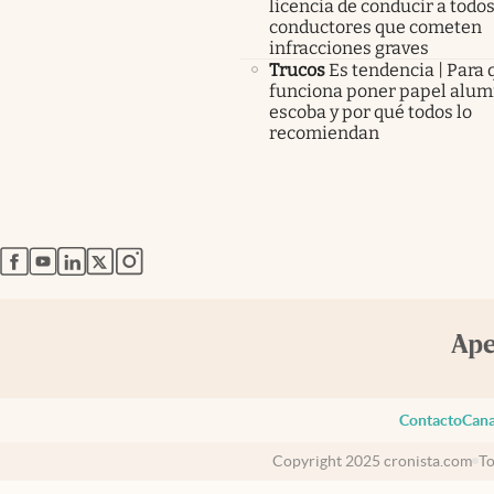
licencia de conducir a todos
conductores que cometen
infracciones graves
Trucos
Es tendencia | Para 
funciona poner papel alumi
escoba y por qué todos lo
recomiendan
abre en nueva pestaña
abre en nueva pestaña
abre en nueva pestaña
abre en nueva pestaña
abre en nueva pestaña
Contacto
Cana
Copyright 2025 cronista.com
To