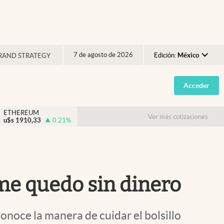
7 de agosto de 2026
Edición:
México
RAND STRATEGY
Argentina
Acceder
España
México
ETHEREUM
Ver más cotizaciones
u$s
1910,33
0.21
%
USA
Colombia
Uruguay
 me quedo sin dinero
onoce la manera de cuidar el bolsillo