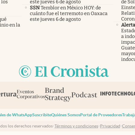
 los
este jueves 6 de agosto
de Sol
Einste
SSN
Temblor en México HOY: de
Relati
cuánto fue el terremoto en Oaxaca
Coron
qué
este jueves 6 de agosto
nio en la
Alert
Estad
a ind
impac
Guatem
mayor
indoc
les de WhatsApp
Suscribite
Quiénes Somos
Portal de Proveedores
Trabaj
dos los derechos reservados
Términos y condiciones
Privacidad
Consen