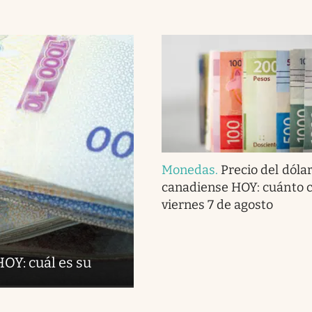
Monedas
.
Precio del dóla
canadiense HOY: cuánto c
viernes 7 de agosto
OY: cuál es su