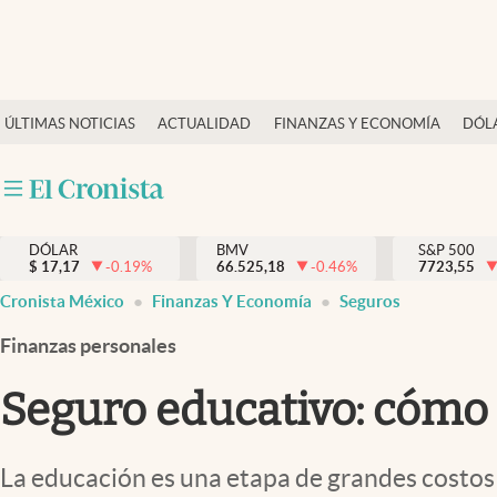
Últimas Noticias
ÚLTIMAS NOTICIAS
ACTUALIDAD
FINANZAS Y ECONOMÍA
DÓL
Actualidad
Finanzas y economía
Dólar y mercados
DÓLAR
BMV
S&P 500
Internacionales
$
17,17
-0.19
%
66.525,18
-0.46
%
7723,55
Opinión
Cronista México
Finanzas Y Economía
Seguros
Brand Strategy
Finanzas personales
Pc y celular
Seguro educativo: cómo 
Vida y estilo
Tv
La educación es una etapa de grandes costos q