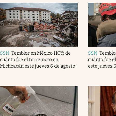
SSN
.
Temblor en México HOY: de
SSN
.
Temblo
cuánto fue el terremoto en
cuánto fue e
Michoacán este jueves 6 de agosto
este jueves 