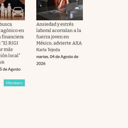
 busca
Ansiedad y estrés
tagónico en
laboral acorralan a la
a financiera
fuerza joven en
 “El RIGI
México, advierte AXA
ar más
Karla Tejeda
ión local”
martes, 04 de Agosto de
elt
2026
05 de Agosto
Members