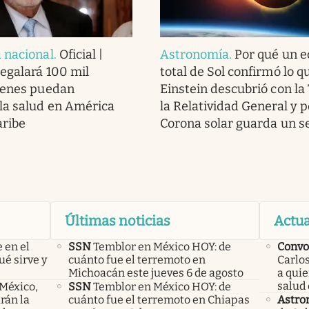
 nacional
.
Oficial |
Astronomía
.
Por qué un e
regalará 100 mil
total de Sol confirmó lo q
ienes puedan
Einstein descubrió con la
la salud en América
la Relatividad General y p
aribe
Corona solar guarda un s
Últimas noticias
Actua
 en el
SSN
Temblor en México HOY: de
Convo
ué sirve y
cuánto fue el terremoto en
Carlos
Michoacán este jueves 6 de agosto
a qui
salud 
 México,
SSN
Temblor en México HOY: de
rán la
cuánto fue el terremoto en Chiapas
Astro