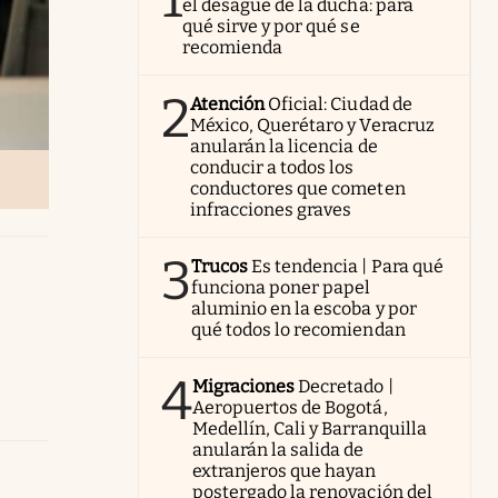
el desagüe de la ducha: para
qué sirve y por qué se
recomienda
2
Atención
Oficial: Ciudad de
México, Querétaro y Veracruz
anularán la licencia de
conducir a todos los
conductores que cometen
infracciones graves
3
Trucos
Es tendencia | Para qué
funciona poner papel
aluminio en la escoba y por
qué todos lo recomiendan
4
Migraciones
Decretado |
Aeropuertos de Bogotá,
Medellín, Cali y Barranquilla
anularán la salida de
extranjeros que hayan
postergado la renovación del