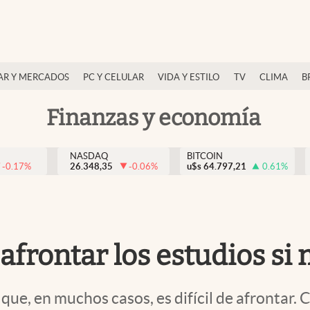
AR Y MERCADOS
PC Y CELULAR
VIDA Y ESTILO
TV
CLIMA
B
Finanzas y economía
NASDAQ
BITCOIN
-0.17
%
26.348,35
-0.06
%
u$s
64.797,21
0.61
%
afrontar los estudios si
ue, en muchos casos, es difícil de afrontar. C