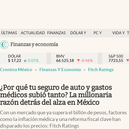
Últimas Noticias
ÚLTIMAS
ACTUALIDAD
FINANZAS
DÓLAR Y
PC Y
VIDA Y
Actualidad
NOTICIAS
Y
MERCADOS
CELULAR
ESTILO
Argentina
Finanzas y economía
Finanzas y economía
ECONOMÍA
España
Dólar y mercados
DÓLAR
BMV
S&P 500
$
17,22
0.05
%
66.525,18
-0.46
%
México
7723,55
Internacionales
Cronista México
Finanzas Y Economía
Fitch Ratings
USA
Opinión
Colombia
¿Por qué tu seguro de auto y gastos
Uruguay
Brand Strategy
médicos subió tanto? La millonaria
Pc y celular
razón detrás del alza en México
Vida y estilo
Con un mercado que ya supera el billón de pesos, factores
como la inflación médica y una reforma fiscal clave han
Tv
disparado los precios: Fitch Ratings