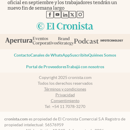
oficial en septiembre y los trabajadores tendrán un
nuevo fin de semana largo
abre en nueva pestaña
abre en nueva pestaña
abre en nueva pestaña
abre en nueva pestaña
abre en nueva pestaña
Contacto
Canales de WhatsApp
Suscribite
Quiénes Somos
Portal de Proveedores
Trabajá con nosotros
Copyright 2025 cronista.com
Todos los derechos reservados
Términos y condiciones
Privacidad
Consentimiento
Tel:
+54 11 7078-3270
cronista.com
es propiedad de El Cronista Comercial S.A Registro de
propiedad intelectual: 56576959