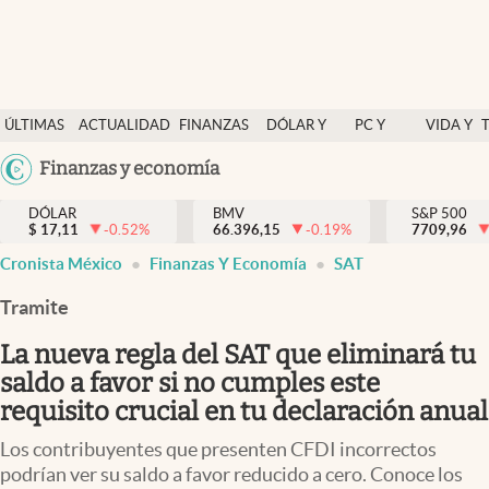
Últimas Noticias
ÚLTIMAS
ACTUALIDAD
FINANZAS
DÓLAR Y
PC Y
VIDA Y
Actualidad
NOTICIAS
Y
MERCADOS
CELULAR
ESTILO
Argentina
Finanzas y economía
Finanzas y economía
ECONOMÍA
España
Dólar y mercados
DÓLAR
BMV
S&P 500
$
17,11
-0.52
%
66.396,15
-0.19
%
México
7709,96
Internacionales
Cronista México
Finanzas Y Economía
SAT
USA
Opinión
Colombia
Tramite
Uruguay
Brand Strategy
La nueva regla del SAT que eliminará tu
Pc y celular
saldo a favor si no cumples este
requisito crucial en tu declaración anual
Vida y estilo
Los contribuyentes que presenten CFDI incorrectos
Tv
podrían ver su saldo a favor reducido a cero. Conoce los