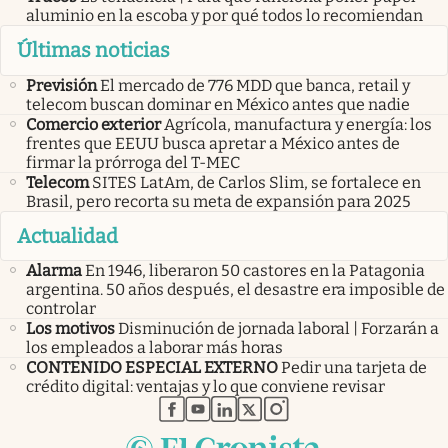
aluminio en la escoba y por qué todos lo recomiendan
Últimas noticias
Previsión
El mercado de 776 MDD que banca, retail y
telecom buscan dominar en México antes que nadie
Comercio exterior
Agrícola, manufactura y energía: los
frentes que EEUU busca apretar a México antes de
firmar la prórroga del T-MEC
Telecom
SITES LatAm, de Carlos Slim, se fortalece en
Brasil, pero recorta su meta de expansión para 2025
Actualidad
Alarma
En 1946, liberaron 50 castores en la Patagonia
argentina. 50 años después, el desastre era imposible de
controlar
Los motivos
Disminución de jornada laboral | Forzarán a
los empleados a laborar más horas
CONTENIDO ESPECIAL EXTERNO
Pedir una tarjeta de
crédito digital: ventajas y lo que conviene revisar
abre en nueva pestaña
abre en nueva pestaña
abre en nueva pestaña
abre en nueva pestaña
abre en nueva pestaña