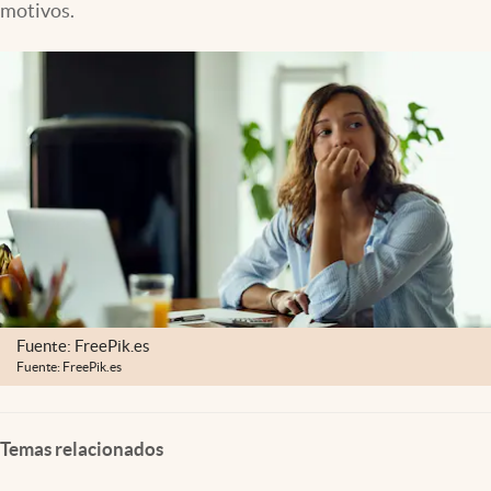
motivos.
Clima
Espiritualidad
Mediakit
abre en nueva pestaña
México
Fuente: FreePik.es
Fuente: FreePik.es
Temas relacionados