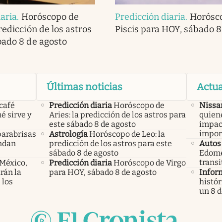
iaria
.
Horóscopo de
Predicción diaria
.
Horósc
redicción de los astros
Piscis para HOY, sábado 8
bado 8 de agosto
Últimas noticias
Actua
 café
Predicción diaria
Horóscopo de
Nissa
é sirve y
Aries: la predicción de los astros para
quien
este sábado 8 de agosto
impac
impor
parabrisas
Astrología
Horóscopo de Leo: la
endan
predicción de los astros para este
Autos
sábado 8 de agosto
Edome
transi
 México,
Predicción diaria
Horóscopo de Virgo
rán la
para HOY, sábado 8 de agosto
Infor
 los
histór
un 8 