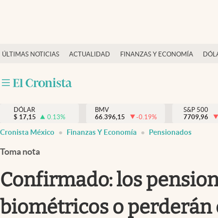
Últimas Noticias
ÚLTIMAS NOTICIAS
ACTUALIDAD
FINANZAS Y ECONOMÍA
DÓL
Actualidad
Finanzas y economía
Dólar y mercados
DÓLAR
BMV
S&P 500
Internacionales
$
17,15
0.13
%
66.396,15
-0.19
%
7709,96
Opinión
Cronista México
Finanzas Y Economía
Pensionados
Brand Strategy
Toma nota
Pc y celular
Confirmado: los pension
Vida y estilo
biométricos o perderán 
Tv