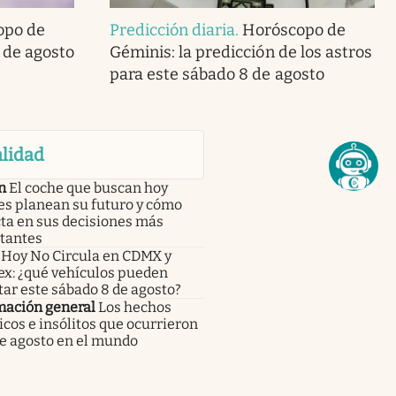
opo de
Predicción diaria
.
Horóscopo de
 de agosto
Géminis: la predicción de los astros
para este sábado 8 de agosto
lidad
n
El coche que buscan hoy
es planean su futuro y cómo
ta en sus decisiones más
tantes
Hoy No Circula en CDMX y
x: ¿qué vehículos pueden
tar este sábado 8 de agosto?
mación general
Los hechos
icos e insólitos que ocurrieron
de agosto en el mundo