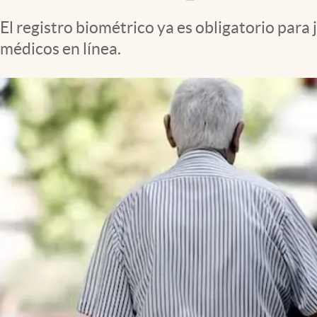
Clima
El registro biométrico ya es obligatorio para 
Espiritualidad
médicos en línea.
Mediakit
abre en nueva pestaña