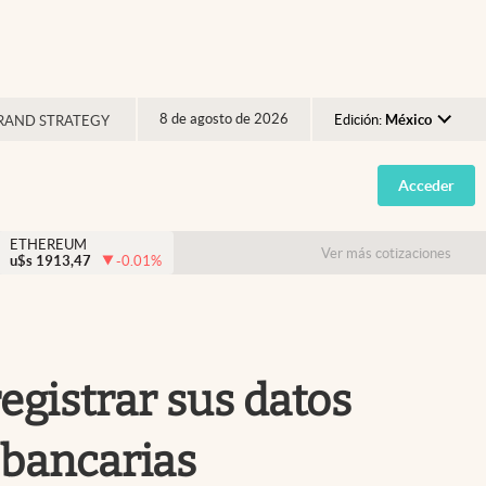
8 de agosto de 2026
Edición:
México
RAND STRATEGY
Argentina
Acceder
España
México
ETHEREUM
Ver más cotizaciones
u$s
1913,47
-0.01
%
USA
Colombia
Uruguay
gistrar sus datos
 bancarias