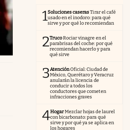
1
Soluciones caseras
Tirar el café
usado en el inodoro: para qué
sirve y por qué lo recomiendan
2
Truco
Rociar vinagre en el
parabrisas del coche: por qué
recomiendan hacerlo y para
qué sirve
3
Atención
Oficial: Ciudad de
México, Querétaro y Veracruz
anularán la licencia de
conducir a todos los
conductores que cometen
infracciones graves
4
Hogar
Mezclar hojas de laurel
con bicarbonato: para qué
sirve y por qué ya se aplica en
los hogares