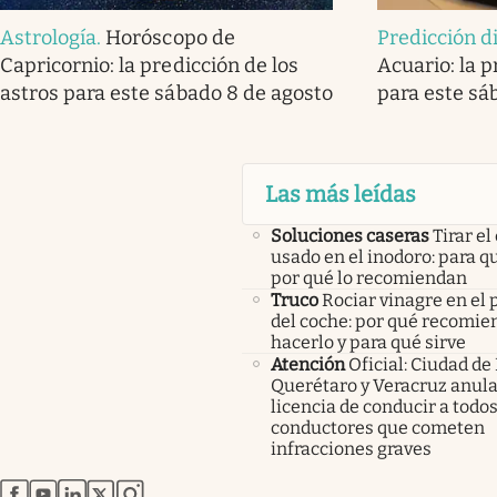
Astrología
.
Horóscopo de
Predicción d
Capricornio: la predicción de los
Acuario: la p
astros para este sábado 8 de agosto
para este sá
Las más leídas
Soluciones caseras
Tirar el
usado en el inodoro: para qu
por qué lo recomiendan
Truco
Rociar vinagre en el 
del coche: por qué recomi
hacerlo y para qué sirve
Atención
Oficial: Ciudad de
Querétaro y Veracruz anula
licencia de conducir a todos
conductores que cometen
infracciones graves
abre en nueva pestaña
abre en nueva pestaña
abre en nueva pestaña
abre en nueva pestaña
abre en nueva pestaña