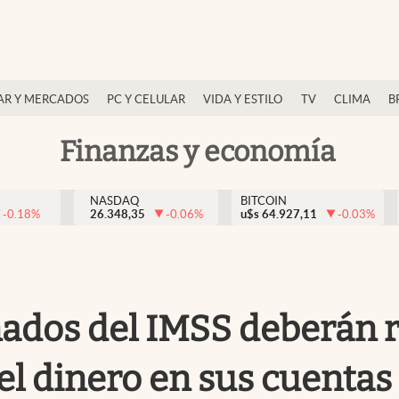
AR Y MERCADOS
PC Y CELULAR
VIDA Y ESTILO
TV
CLIMA
B
Finanzas y economía
NASDAQ
BITCOIN
-0.18
%
26.348,35
-0.06
%
u$s
64.927,11
-0.03
%
ados del IMSS deberán re
el dinero en sus cuentas