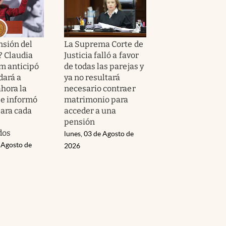
nsión del
La Suprema Corte de
? Claudia
Justicia falló a favor
m anticipó
de todas las parejas y
ará a
ya no resultará
ahora la
necesario contraer
 e informó
matrimonio para
ara cada
acceder a una
pensión
dos
lunes, 03 de Agosto de
 Agosto de
2026