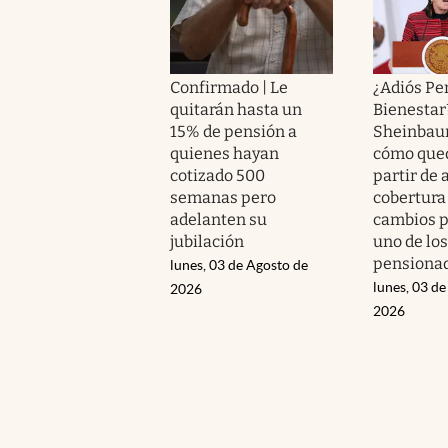
Confirmado | Le
¿Adiós Pe
quitarán hasta un
Bienestar
15% de pensión a
Sheinbau
quienes hayan
cómo qued
cotizado 500
partir de 
semanas pero
cobertura
adelanten su
cambios p
jubilación
uno de los
pensiona
lunes, 03 de Agosto de
lunes, 03 de
2026
2026