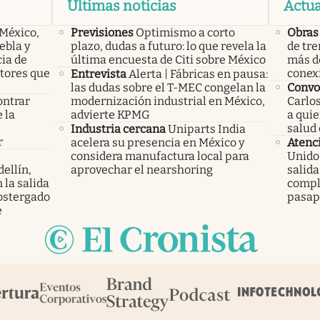
Últimas noticias
Actua
 México,
Previsiones
Optimismo a corto
Obras
ebla y
plazo, dudas a futuro: lo que revela la
de tre
cia de
última encuesta de Citi sobre México
más d
ctores que
conex
Entrevista
Alerta | Fábricas en pausa:
las dudas sobre el T-MEC congelan la
Convo
ontrar
modernización industrial en México,
Carlos
 la
advierte KPMG
a qui
s
salud 
Industria cercana
Uniparts India
r
acelera su presencia en México y
Atenc
considera manufactura local para
Unido,
ellín,
aprovechar el nearshoring
salid
 la salida
compl
ostergado
pasap
e