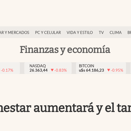
AR Y MERCADOS
PC Y CELULAR
VIDA Y ESTILO
TV
CLIMA
B
Finanzas y economía
NASDAQ
BITCOIN
-0.17
%
26.363,44
-0.83
%
u$s
64.186,23
-0.95
%
nestar aumentará y el t