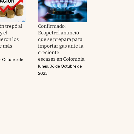
ón trepó al
Confirmado:
y el
Ecopetrol anunció
ueron los
que se prepara para
e más
importar gas ante la
creciente
escasez en Colombia
de Octubre de
lunes, 06 de Octubre de
2025