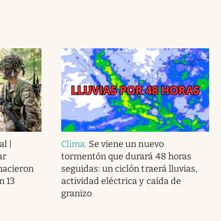
al |
Clima
.
Se viene un nuevo
ar
tormentón que durará 48 horas
nacieron
seguidas: un ciclón traerá lluvias,
n 13
actividad eléctrica y caída de
granizo