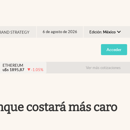
6 de agosto de 2026
Edición:
México
RAND STRATEGY
Argentina
Acceder
España
México
ETHEREUM
Ver más cotizaciones
u$s
1895,87
-1.05
%
USA
Colombia
Uruguay
anque costará más caro