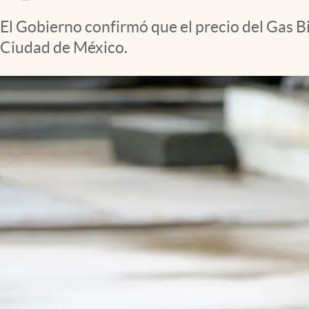
Clima
El Gobierno confirmó que el precio del Gas Bi
Espiritualidad
Ciudad de México.
Mediakit
abre en nueva pestaña