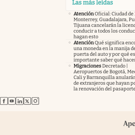
Las más leídas
Atención
Oficial: Ciudad de
Monterrey, Guadalajara, Pu
Tijuana cancelarán la licen
conducir a todos los condu
hagan esto
Atención
Qué significa enc
una moneda en la manija de
puerta del auto y por qué e
importante saber qué hace
Migraciones
Decretado |
Aeropuertos de Bogotá, Med
Cali y Barranquilla anularán
de extranjeros que hayan p
la renovación del pasaport
abre en nueva pestaña
abre en nueva pestaña
abre en nueva pestaña
abre en nueva pestaña
abre en nueva pestaña