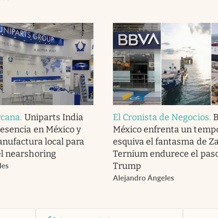
rcana
.
Uniparts India
El Cronista de Negocios
.
resencia en México y
México enfrenta un tempo
nufactura local para
esquiva el fantasma de Z
l nearshoring
Ternium endurece el pas
Trump
les
Alejandro Ángeles