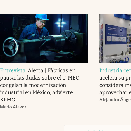
Entrevista
.
Alerta | Fábricas en
Industria ce
pausa: las dudas sobre el T-MEC
acelera su p
congelan la modernización
considera ma
industrial en México, advierte
aprovechar e
KPMG
Alejandro Ánge
Mario Alavez