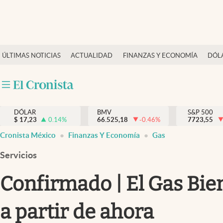
Últimas Noticias
ÚLTIMAS NOTICIAS
ACTUALIDAD
FINANZAS Y ECONOMÍA
DÓL
Actualidad
Finanzas y economía
Dólar y mercados
DÓLAR
BMV
S&P 500
Internacionales
$
17,23
0.14
%
66.525,18
-0.46
%
7723,55
Opinión
Cronista México
Finanzas Y Economía
Gas
Brand Strategy
Servicios
Pc y celular
Confirmado | El Gas Bie
Vida y estilo
a partir de ahora
Tv