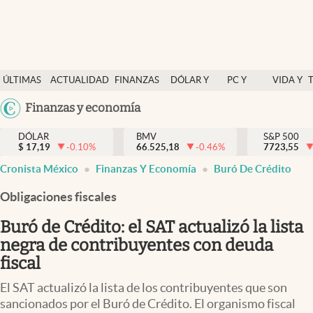
Últimas Noticias
ÚLTIMAS
ACTUALIDAD
FINANZAS
DÓLAR Y
PC Y
VIDA Y
Actualidad
NOTICIAS
Y
MERCADOS
CELULAR
ESTILO
Argentina
Finanzas y economía
Finanzas y economía
ECONOMÍA
España
Dólar y mercados
DÓLAR
BMV
S&P 500
$
17,19
-0.10
%
66.525,18
-0.46
%
México
7723,55
Internacionales
Cronista México
Finanzas Y Economía
Buró De Crédito
USA
Opinión
Colombia
Obligaciones fiscales
Uruguay
Brand Strategy
Buró de Crédito: el SAT actualizó la lista
Pc y celular
negra de contribuyentes con deuda
fiscal
Vida y estilo
El SAT actualizó la lista de los contribuyentes que son
Tv
sancionados por el Buró de Crédito. El organismo fiscal