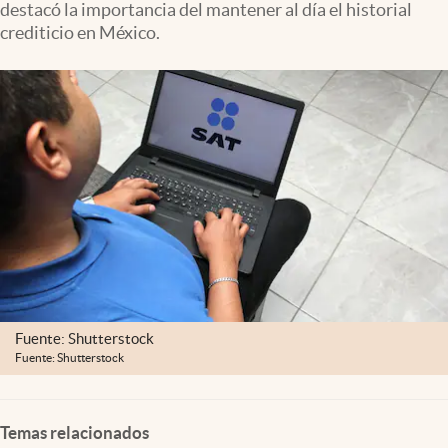
destacó la importancia del mantener al día el historial
Clima
crediticio en México.
Espiritualidad
Mediakit
abre en nueva pestaña
México
Fuente: Shutterstock
Fuente: Shutterstock
Temas relacionados