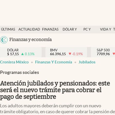
Últimas Noticias
ÚLTIMAS
ACTUALIDAD
FINANZAS
DÓLAR Y
PC Y
VIDA Y
Actualidad
NOTICIAS
Y
MERCADOS
CELULAR
ESTILO
Argentina
Finanzas y economía
Finanzas y economía
ECONOMÍA
España
Dólar y mercados
DÓLAR
BMV
S&P 500
$
17,15
0.13
%
66.396,15
-0.19
%
México
7709,96
Internacionales
Cronista México
Finanzas Y Economía
Jubilados
USA
Opinión
Colombia
Programas sociales
Uruguay
Brand Strategy
Atención jubilados y pensionados: este
Pc y celular
será el nuevo trámite para cobrar el
pago de septiembre
Vida y estilo
Los adultos mayores deberán cumplir con un nuevo
Tv
trámite obligatorio, en caso de querer cobrar la pensión de