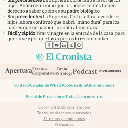
Sin precedentes
La Suprema Corte falló a favor de los
hijos. Ahora determinó que los adolescentes tienen
derecho a saber quién es su padre biológico
Sin precedentes
La Suprema Corte falló a favor de los
hijos. Ahora confirmó que habrá “mano dura” para los
padres que no paguen la cuota alimentaria
Fácil y rápido
Tirar vinagre en la entrada de la casa: para
qué sirve y por qué los expertos lo recomiendan
abre en nueva pestaña
abre en nueva pestaña
abre en nueva pestaña
abre en nueva pestaña
abre en nueva pestaña
Contacto
Canales de WhatsApp
Suscribite
Quiénes Somos
Portal de Proveedores
Trabajá con nosotros
Copyright 2025 cronista.com
Todos los derechos reservados
Términos y condiciones
Privacidad