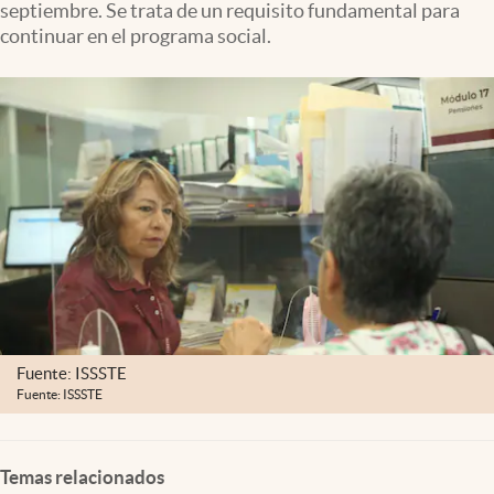
septiembre. Se trata de un requisito fundamental para
Clima
continuar en el programa social.
Espiritualidad
Mediakit
abre en nueva pestaña
México
Fuente: ISSSTE
Fuente: ISSSTE
Temas relacionados