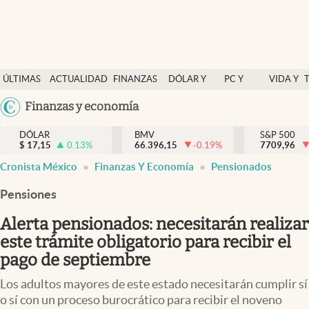
Últimas Noticias
ÚLTIMAS
ACTUALIDAD
FINANZAS
DÓLAR Y
PC Y
VIDA Y
Actualidad
NOTICIAS
Y
MERCADOS
CELULAR
ESTILO
Argentina
Finanzas y economía
Finanzas y economía
ECONOMÍA
España
Dólar y mercados
DÓLAR
BMV
S&P 500
$
17,15
0.13
%
66.396,15
-0.19
%
México
7709,96
Internacionales
Cronista México
Finanzas Y Economía
Pensionados
USA
Opinión
Colombia
Pensiones
Uruguay
Brand Strategy
Alerta pensionados: necesitarán realizar
Pc y celular
este trámite obligatorio para recibir el
pago de septiembre
Vida y estilo
Los adultos mayores de este estado necesitarán cumplir sí
Tv
o sí con un proceso burocrático para recibir el noveno