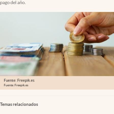
pago del año.
Clima
Espiritualidad
Mediakit
abre en nueva pestaña
México
Fuente: Freepik.es
Fuente: Freepik.es
Temas relacionados