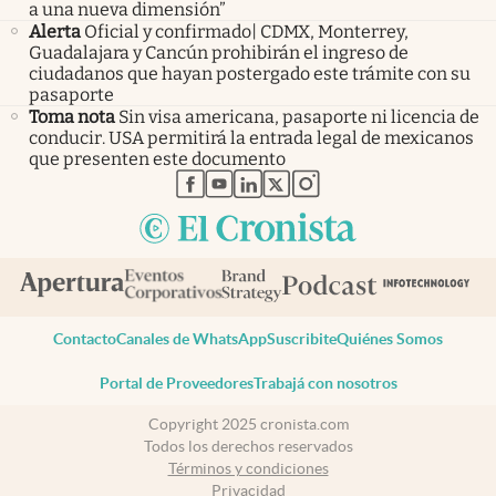
a una nueva dimensión”
Alerta
Oficial y confirmado| CDMX, Monterrey,
Guadalajara y Cancún prohibirán el ingreso de
ciudadanos que hayan postergado este trámite con su
pasaporte
Toma nota
Sin visa americana, pasaporte ni licencia de
conducir. USA permitirá la entrada legal de mexicanos
que presenten este documento
abre en nueva pestaña
abre en nueva pestaña
abre en nueva pestaña
abre en nueva pestaña
abre en nueva pestaña
Contacto
Canales de WhatsApp
Suscribite
Quiénes Somos
Portal de Proveedores
Trabajá con nosotros
Copyright 2025 cronista.com
Todos los derechos reservados
Términos y condiciones
Privacidad