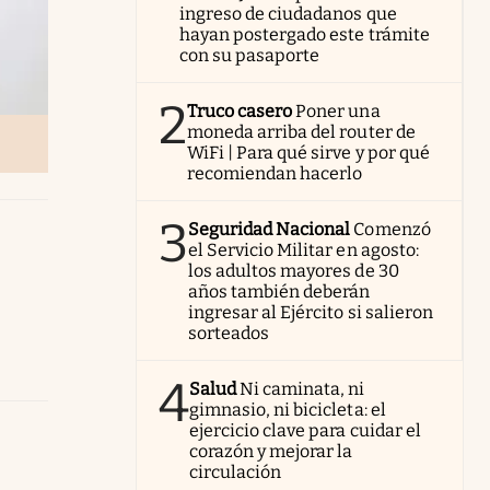
ingreso de ciudadanos que
hayan postergado este trámite
con su pasaporte
2
Truco casero
Poner una
moneda arriba del router de
WiFi | Para qué sirve y por qué
recomiendan hacerlo
3
Seguridad Nacional
Comenzó
el Servicio Militar en agosto:
los adultos mayores de 30
años también deberán
ingresar al Ejército si salieron
sorteados
4
Salud
Ni caminata, ni
gimnasio, ni bicicleta: el
ejercicio clave para cuidar el
corazón y mejorar la
circulación