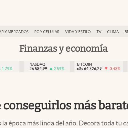
AR Y MERCADOS
PC Y CELULAR
VIDA Y ESTILO
TV
CLIMA
B
Finanzas y economía
NASDAQ
BITCOIN
1.79
%
26.584,99
2.59
%
u$s
64.526,29
-0.43
%
e conseguirlos más bara
s la época más linda del año. Decora toda tu c