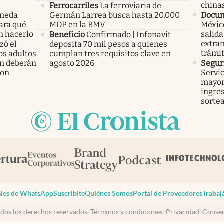
china
Ferrocarriles
La ferroviaria de
oneda
Germán Larrea busca hasta 20,000
Docu
Para qué
MDP en la BMV
México
n hacerlo
salida
Beneficio
Confirmado | Infonavit
extran
ó el
deposita 70 mil pesos a quienes
trámi
los adultos
cumplan tres requisitos clave en
n deberán
agosto 2026
Segur
ron
Servic
mayor
ingres
sorte
les de WhatsApp
Suscribite
Quiénes Somos
Portal de Proveedores
Trabaj
dos los derechos reservados
Términos y condiciones
Privacidad
Consen