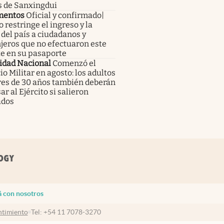
s de Sanxingdui
mentos
Oficial y confirmado|
 restringe el ingreso y la
 del país a ciudadanos y
jeros que no efectuaron este
te en su pasaporte
idad Nacional
Comenzó el
io Militar en agosto: los adultos
es de 30 años también deberán
ar al Ejército si salieron
ados
á con nosotros
timiento
Tel:
+54 11 7078-3270