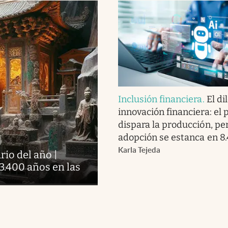
Inclusión financiera
.
El di
innovación financiera: el 
dispara la producción, pe
adopción se estanca en 8
Karla Tejeda
io del año |
 3.400 años en las