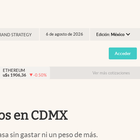
6 de agosto de 2026
Edición:
México
RAND STRATEGY
Argentina
Acceder
España
México
ETHEREUM
Ver más cotizaciones
u$s
1906,36
-0.50
%
USA
Colombia
Uruguay
tos en CDMX
asa sin gastar ni un peso de más.