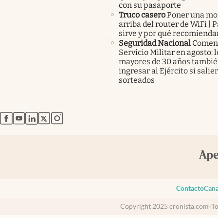
con su pasaporte
Truco casero
Poner una m
arriba del router de WiFi | 
sirve y por qué recomienda
Seguridad Nacional
Comenz
Servicio Militar en agosto: 
mayores de 30 años tambié
ingresar al Ejército si salie
sorteados
abre en nueva pestaña
abre en nueva pestaña
abre en nueva pestaña
abre en nueva pestaña
abre en nueva pestaña
Contacto
Cana
Copyright 2025 cronista.com
To