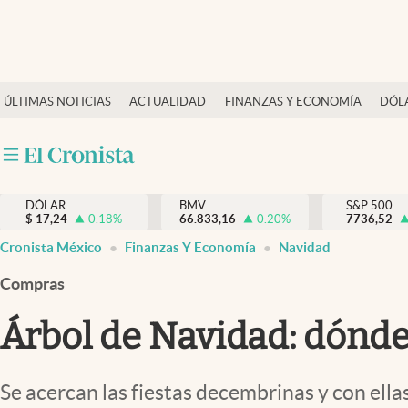
Últimas Noticias
ÚLTIMAS NOTICIAS
ACTUALIDAD
FINANZAS Y ECONOMÍA
DÓL
Actualidad
Finanzas y economía
Dólar y mercados
DÓLAR
BMV
S&P 500
Internacionales
$
17,24
0.18
%
66.833,16
0.20
%
7736,52
Opinión
Cronista México
Finanzas Y Economía
Navidad
Brand Strategy
Compras
Pc y celular
Árbol de Navidad: dónd
Vida y estilo
Tv
Se acercan las fiestas decembrinas y con ella