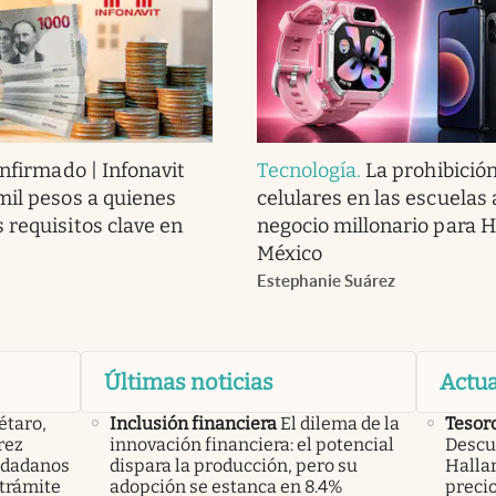
nfirmado | Infonavit
Tecnología
.
La prohibició
mil pesos a quienes
celulares en las escuelas
 requisitos clave en
negocio millonario para 
México
Estephanie Suárez
Últimas noticias
Actua
étaro,
Inclusión financiera
El dilema de la
Tesor
rez
innovación financiera: el potencial
Descub
iudadanos
dispara la producción, pero su
Hallar
trámite
adopción se estanca en 8.4%
precio