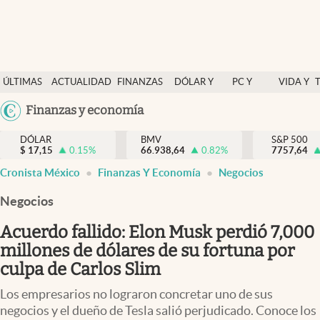
Últimas Noticias
ÚLTIMAS
ACTUALIDAD
FINANZAS
DÓLAR Y
PC Y
VIDA Y
Actualidad
NOTICIAS
Y
MERCADOS
CELULAR
ESTILO
Argentina
Finanzas y economía
Finanzas y economía
ECONOMÍA
España
Dólar y mercados
DÓLAR
BMV
S&P 500
$
17,15
0.15
%
66.938,64
0.82
%
México
7757,64
Internacionales
Cronista México
Finanzas Y Economía
Negocios
USA
Opinión
Colombia
Negocios
Uruguay
Brand Strategy
Acuerdo fallido: Elon Musk perdió 7,000
Pc y celular
millones de dólares de su fortuna por
culpa de Carlos Slim
Vida y estilo
Los empresarios no lograron concretar uno de sus
Tv
negocios y el dueño de Tesla salió perjudicado. Conoce los