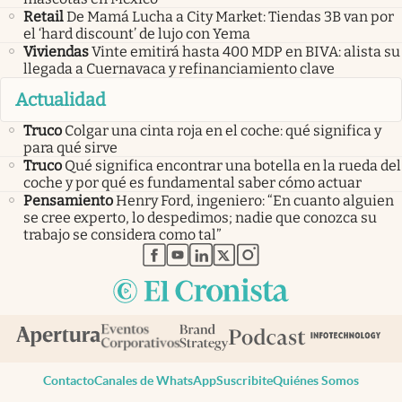
Retail
De Mamá Lucha a City Market: Tiendas 3B van por
el ‘hard discount’ de lujo con Yema
Viviendas
Vinte emitirá hasta 400 MDP en BIVA: alista su
llegada a Cuernavaca y refinanciamiento clave
Actualidad
Truco
Colgar una cinta roja en el coche: qué significa y
para qué sirve
Truco
Qué significa encontrar una botella en la rueda del
coche y por qué es fundamental saber cómo actuar
Pensamiento
Henry Ford, ingeniero: “En cuanto alguien
se cree experto, lo despedimos; nadie que conozca su
trabajo se considera como tal”
abre en nueva pestaña
abre en nueva pestaña
abre en nueva pestaña
abre en nueva pestaña
abre en nueva pestaña
Contacto
Canales de WhatsApp
Suscribite
Quiénes Somos