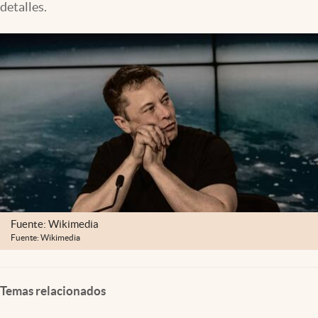
detalles.
Clima
Espiritualidad
Mediakit
abre en nueva pestaña
México
Fuente: Wikimedia
Fuente: Wikimedia
Temas relacionados