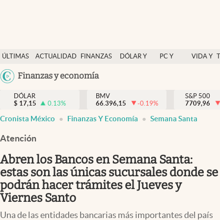
Últimas Noticias
ÚLTIMAS
ACTUALIDAD
FINANZAS
DÓLAR Y
PC Y
VIDA Y
Actualidad
NOTICIAS
Y
MERCADOS
CELULAR
ESTILO
Argentina
Finanzas y economía
Finanzas y economía
ECONOMÍA
España
Dólar y mercados
DÓLAR
BMV
S&P 500
$
17,15
0.13
%
66.396,15
-0.19
%
México
7709,96
Internacionales
Cronista México
Finanzas Y Economía
Semana Santa
USA
Opinión
Colombia
Atención
Uruguay
Brand Strategy
Abren los Bancos en Semana Santa:
Pc y celular
estas son las únicas sucursales donde se
podrán hacer trámites el Jueves y
Vida y estilo
Viernes Santo
Tv
Una de las entidades bancarias más importantes del país