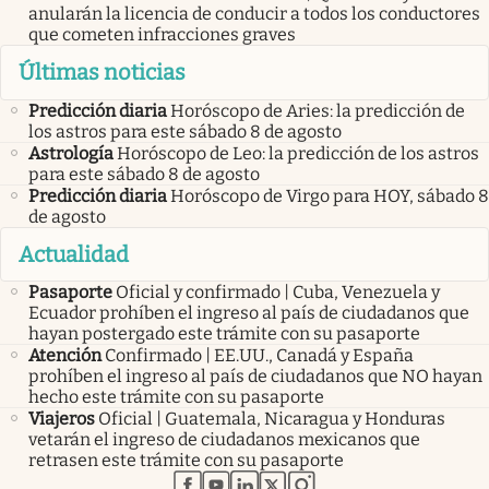
anularán la licencia de conducir a todos los conductores
que cometen infracciones graves
Últimas noticias
Predicción diaria
Horóscopo de Aries: la predicción de
los astros para este sábado 8 de agosto
Astrología
Horóscopo de Leo: la predicción de los astros
para este sábado 8 de agosto
Predicción diaria
Horóscopo de Virgo para HOY, sábado 8
de agosto
Actualidad
Pasaporte
Oficial y confirmado | Cuba, Venezuela y
Ecuador prohíben el ingreso al país de ciudadanos que
hayan postergado este trámite con su pasaporte
Atención
Confirmado | EE.UU., Canadá y España
prohíben el ingreso al país de ciudadanos que NO hayan
hecho este trámite con su pasaporte
Viajeros
Oficial | Guatemala, Nicaragua y Honduras
vetarán el ingreso de ciudadanos mexicanos que
retrasen este trámite con su pasaporte
abre en nueva pestaña
abre en nueva pestaña
abre en nueva pestaña
abre en nueva pestaña
abre en nueva pestaña