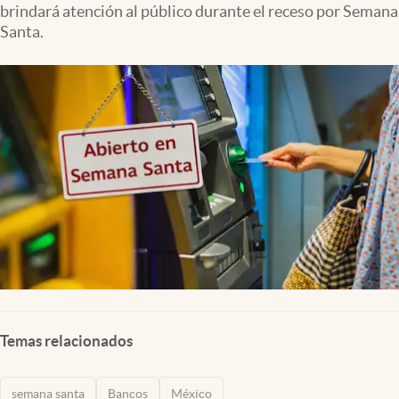
brindará atención al público durante el receso por Semana
Clima
Santa.
Espiritualidad
Mediakit
abre en nueva pestaña
México
Temas relacionados
semana santa
Bancos
México