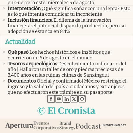
en Guerrero este miércoles 5 de agosto
Interpretación
¿Qué significa soñar con una lepra? Esto
es lo que intenta comunicar tu inconciente
Inclusión financiera
El dilema de la innovación
financiera: el potencial dispara la producción, pero su
adopción se estanca en 8.4%
Actualidad
Qué pasó
Los hechos históricos e insólitos que
ocurrieron un 6 de agosto en el mundo
Tesoros arqueológicos
Descubrimiento millonario del
año | Hallaron un taller de oro y piedras preciosas de
3.400 años en las ruinas chinas de Sanxingdui
Documentos
Oficial y confirmado| México restringe el
ingreso y la salida del país a ciudadanos y extranjeros
que no efectuaron este trámite en su pasaporte
abre en nueva pestaña
abre en nueva pestaña
abre en nueva pestaña
abre en nueva pestaña
abre en nueva pestaña