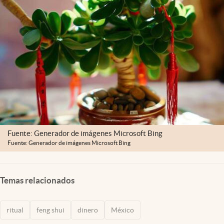
Clima
Espiritualidad
Mediakit
abre en nueva pestaña
México
Fuente: Generador de imágenes Microsoft Bing
Fuente: Generador de imágenes Microsoft Bing
Temas relacionados
ritual
feng shui
dinero
México