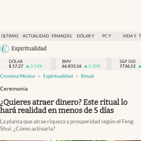
Últimas Noticias
ÚLTIMAS
ACTUALIDAD
FINANZAS
DÓLAR Y
PC Y
VIDA Y
Actualidad
NOTICIAS
Y
MERCADOS
CELULAR
ESTILO
Argentina
Espiritualidad
Finanzas y economía
ECONOMÍA
España
Dólar y mercados
DÓLAR
BMV
S&P 500
$
17,27
0.34
%
66.833,16
0.20
%
México
7736,52
Internacionales
Cronista México
Espiritualidad
Ritual
USA
Opinión
Colombia
Ceremonia
Uruguay
Brand Strategy
¿Quieres atraer dinero? Este ritual lo
Pc y celular
hará realidad en menos de 5 días
Vida y estilo
La planta que atrae riqueza y prosperidad según el Feng
Shui. ¿Cómo activarla?
Tv