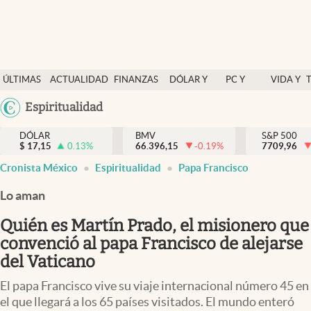
Últimas Noticias
ÚLTIMAS
ACTUALIDAD
FINANZAS
DÓLAR Y
PC Y
VIDA Y
Actualidad
NOTICIAS
Y
MERCADOS
CELULAR
ESTILO
Argentina
Espiritualidad
Finanzas y economía
ECONOMÍA
España
Dólar y mercados
DÓLAR
BMV
S&P 500
$
17,15
0.13
%
66.396,15
-0.19
%
México
7709,96
Internacionales
Cronista México
Espiritualidad
Papa Francisco
USA
Opinión
Colombia
Lo aman
Uruguay
Brand Strategy
Quién es Martín Prado, el misionero que
Pc y celular
convenció al papa Francisco de alejarse
del Vaticano
Vida y estilo
El papa Francisco vive su viaje internacional número 45 en
Tv
el que llegará a los 65 países visitados. El mundo enteró