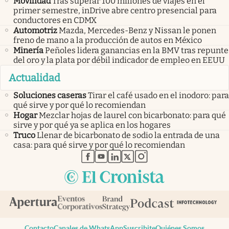
Movilidad
Tras superar 100 millones de viajes en el
primer semestre, inDrive abre centro presencial para
conductores en CDMX
Automotriz
Mazda, Mercedes-Benz y Nissan le ponen
freno de mano a la producción de autos en México
Minería
Peñoles lidera ganancias en la BMV tras repunte
del oro y la plata por débil indicador de empleo en EEUU
Actualidad
Soluciones caseras
Tirar el café usado en el inodoro: para
qué sirve y por qué lo recomiendan
Hogar
Mezclar hojas de laurel con bicarbonato: para qué
sirve y por qué ya se aplica en los hogares
Truco
Llenar de bicarbonato de sodio la entrada de una
casa: para qué sirve y por qué lo recomiendan
abre en nueva pestaña
abre en nueva pestaña
abre en nueva pestaña
abre en nueva pestaña
abre en nueva pestaña
Contacto
Canales de WhatsApp
Suscribite
Quiénes Somos