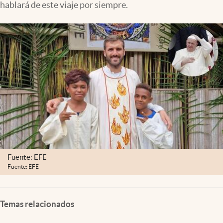
hablará de este viaje por siempre.
Clima
Espiritualidad
Mediakit
abre en nueva pestaña
México
Fuente: EFE
Fuente: EFE
Temas relacionados