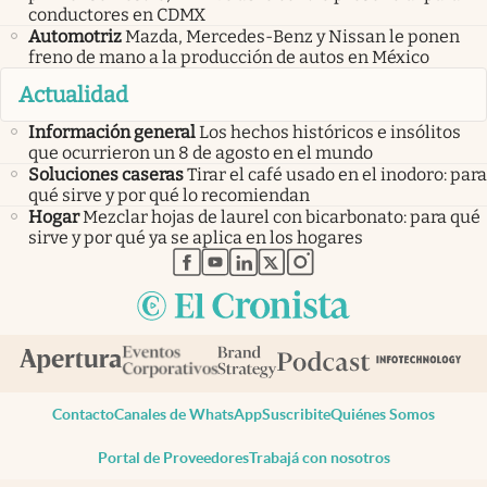
conductores en CDMX
Automotriz
Mazda, Mercedes-Benz y Nissan le ponen
freno de mano a la producción de autos en México
Actualidad
Información general
Los hechos históricos e insólitos
que ocurrieron un 8 de agosto en el mundo
Soluciones caseras
Tirar el café usado en el inodoro: para
qué sirve y por qué lo recomiendan
Hogar
Mezclar hojas de laurel con bicarbonato: para qué
sirve y por qué ya se aplica en los hogares
abre en nueva pestaña
abre en nueva pestaña
abre en nueva pestaña
abre en nueva pestaña
abre en nueva pestaña
Contacto
Canales de WhatsApp
Suscribite
Quiénes Somos
Portal de Proveedores
Trabajá con nosotros