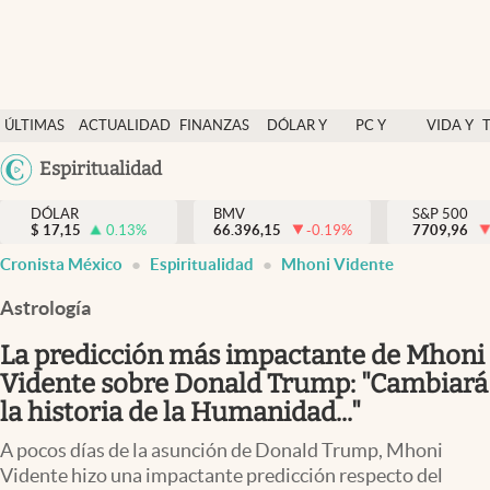
Últimas Noticias
ÚLTIMAS
ACTUALIDAD
FINANZAS
DÓLAR Y
PC Y
VIDA Y
Actualidad
NOTICIAS
Y
MERCADOS
CELULAR
ESTILO
Argentina
Espiritualidad
Finanzas y economía
ECONOMÍA
España
Dólar y mercados
DÓLAR
BMV
S&P 500
$
17,15
0.13
%
66.396,15
-0.19
%
México
7709,96
Internacionales
Cronista México
Espiritualidad
Mhoni Vidente
USA
Opinión
Colombia
Astrología
Uruguay
Brand Strategy
La predicción más impactante de Mhoni
Pc y celular
Vidente sobre Donald Trump: "Cambiará
la historia de la Humanidad..."
Vida y estilo
A pocos días de la asunción de Donald Trump, Mhoni
Tv
Vidente hizo una impactante predicción respecto del