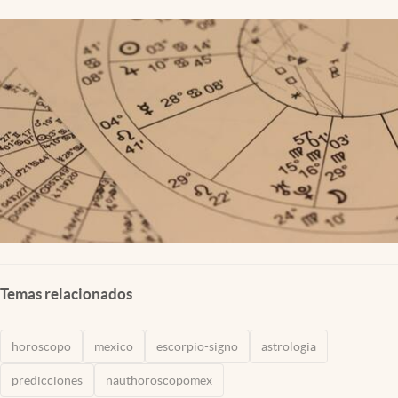
Clima
Espiritualidad
Mediakit
abre en nueva pestaña
México
Temas relacionados
horoscopo
mexico
escorpio-signo
astrologia
predicciones
nauthoroscopomex