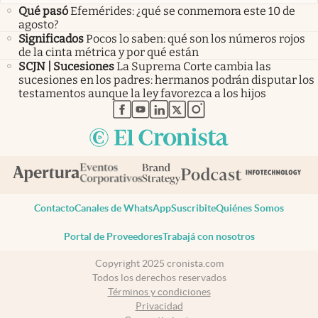
Qué pasó
Efemérides: ¿qué se conmemora este 10 de
agosto?
Significados
Pocos lo saben: qué son los números rojos
de la cinta métrica y por qué están
SCJN | Sucesiones
La Suprema Corte cambia las
sucesiones en los padres: hermanos podrán disputar los
testamentos aunque la ley favorezca a los hijos
abre en nueva pestaña
abre en nueva pestaña
abre en nueva pestaña
abre en nueva pestaña
abre en nueva pestaña
Contacto
Canales de WhatsApp
Suscribite
Quiénes Somos
Portal de Proveedores
Trabajá con nosotros
Copyright 2025 cronista.com
Todos los derechos reservados
Términos y condiciones
Privacidad