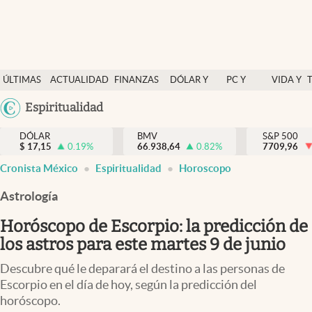
Últimas Noticias
ÚLTIMAS
ACTUALIDAD
FINANZAS
DÓLAR Y
PC Y
VIDA Y
Actualidad
NOTICIAS
Y
MERCADOS
CELULAR
ESTILO
Argentina
Espiritualidad
Finanzas y economía
ECONOMÍA
España
Dólar y mercados
DÓLAR
BMV
S&P 500
$
17,15
0.19
%
66.938,64
0.82
%
México
7709,96
Internacionales
Cronista México
Espiritualidad
Horoscopo
USA
Opinión
Colombia
Astrología
Uruguay
Brand Strategy
Horóscopo de Escorpio: la predicción de
Pc y celular
los astros para este martes 9 de junio
Vida y estilo
Descubre qué le deparará el destino a las personas de
Escorpio en el día de hoy, según la predicción del
Tv
horóscopo.