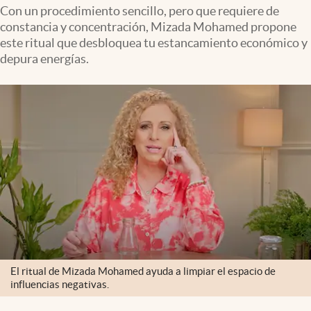
Clima
Con un procedimiento sencillo, pero que requiere de
constancia y concentración, Mizada Mohamed propone
Espiritualidad
este ritual que desbloquea tu estancamiento económico y
depura energías.
Mediakit
abre en nueva pestaña
México
El ritual de Mizada Mohamed ayuda a limpiar el espacio de
influencias negativas.