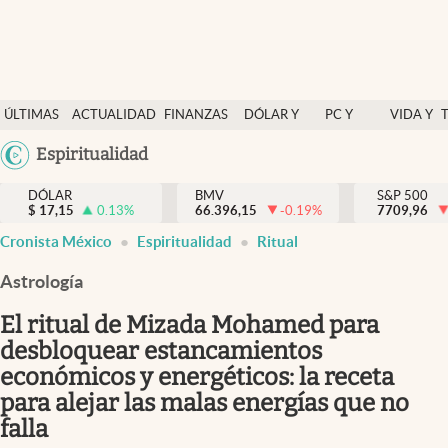
Últimas Noticias
ÚLTIMAS
ACTUALIDAD
FINANZAS
DÓLAR Y
PC Y
VIDA Y
Actualidad
NOTICIAS
Y
MERCADOS
CELULAR
ESTILO
Argentina
Espiritualidad
Finanzas y economía
ECONOMÍA
España
Dólar y mercados
DÓLAR
BMV
S&P 500
$
17,15
0.13
%
66.396,15
-0.19
%
México
7709,96
Internacionales
Cronista México
Espiritualidad
Ritual
USA
Opinión
Colombia
Astrología
Uruguay
Brand Strategy
El ritual de Mizada Mohamed para
Pc y celular
desbloquear estancamientos
económicos y energéticos: la receta
Vida y estilo
para alejar las malas energías que no
Tv
falla