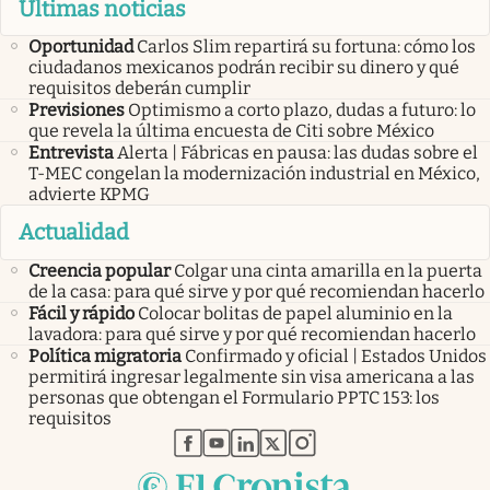
Últimas noticias
Oportunidad
Carlos Slim repartirá su fortuna: cómo los
ciudadanos mexicanos podrán recibir su dinero y qué
requisitos deberán cumplir
Previsiones
Optimismo a corto plazo, dudas a futuro: lo
que revela la última encuesta de Citi sobre México
Entrevista
Alerta | Fábricas en pausa: las dudas sobre el
T-MEC congelan la modernización industrial en México,
advierte KPMG
Actualidad
Creencia popular
Colgar una cinta amarilla en la puerta
de la casa: para qué sirve y por qué recomiendan hacerlo
Fácil y rápido
Colocar bolitas de papel aluminio en la
lavadora: para qué sirve y por qué recomiendan hacerlo
Política migratoria
Confirmado y oficial | Estados Unidos
permitirá ingresar legalmente sin visa americana a las
personas que obtengan el Formulario PPTC 153: los
requisitos
abre en nueva pestaña
abre en nueva pestaña
abre en nueva pestaña
abre en nueva pestaña
abre en nueva pestaña