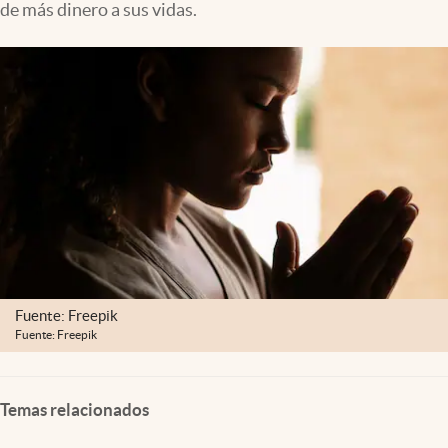
de más dinero a sus vidas.
Clima
Espiritualidad
Mediakit
abre en nueva pestaña
México
Fuente: Freepik
Fuente: Freepik
Temas relacionados