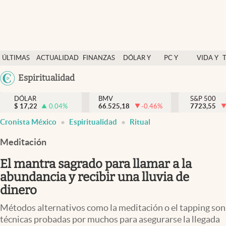
Últimas Noticias
ÚLTIMAS
ACTUALIDAD
FINANZAS
DÓLAR Y
PC Y
VIDA Y
Actualidad
NOTICIAS
Y
MERCADOS
CELULAR
ESTILO
Argentina
Espiritualidad
Finanzas y economía
ECONOMÍA
España
Dólar y mercados
DÓLAR
BMV
S&P 500
$
17,22
0.04
%
66.525,18
-0.46
%
México
7723,55
Internacionales
Cronista México
Espiritualidad
Ritual
USA
Opinión
Colombia
Meditación
Uruguay
Brand Strategy
El mantra sagrado para llamar a la
Pc y celular
abundancia y recibir una lluvia de
dinero
Vida y estilo
Métodos alternativos como la meditación o el tapping son
Tv
técnicas probadas por muchos para asegurarse la llegada