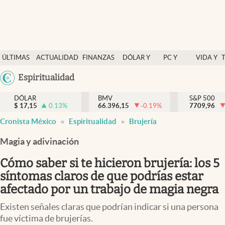
Últimas Noticias
ÚLTIMAS
ACTUALIDAD
FINANZAS
DÓLAR Y
PC Y
VIDA Y
Actualidad
NOTICIAS
Y
MERCADOS
CELULAR
ESTILO
Argentina
Espiritualidad
Finanzas y economía
ECONOMÍA
España
Dólar y mercados
DÓLAR
BMV
S&P 500
$
17,15
0.13
%
66.396,15
-0.19
%
México
7709,96
Internacionales
Cronista México
Espiritualidad
Brujería
USA
Opinión
Colombia
Magia y adivinación
Uruguay
Brand Strategy
Cómo saber si te hicieron brujería: los 5
Pc y celular
síntomas claros de que podrías estar
afectado por un trabajo de magia negra
Vida y estilo
Existen señales claras que podrían indicar si una persona
Tv
fue víctima de brujerías.