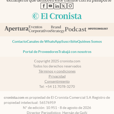
extranjeros que demoren este trámite con su pasaporte
abre en nueva pestaña
abre en nueva pestaña
abre en nueva pestaña
abre en nueva pestaña
abre en nueva pestaña
Contacto
Canales de WhatsApp
Suscribite
Quiénes Somos
Portal de Proveedores
Trabajá con nosotros
Copyright 2025 cronista.com
Todos los derechos reservados
Términos y condiciones
Privacidad
Consentimiento
Tel:
+54 11 7078-3270
cronista.com
es propiedad de El Cronista Comercial S.A Registro de
propiedad intelectual: 56576959
N° de edición: 10.951 - 8 de agosto de 2026
Director Periodístico: Hernán de Goñi