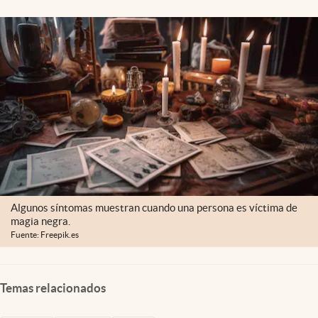
Clima
Espiritualidad
Mediakit
abre en nueva pestaña
México
Algunos síntomas muestran cuando una persona es víctima de
magia negra.
Fuente: Freepik.es
Temas relacionados