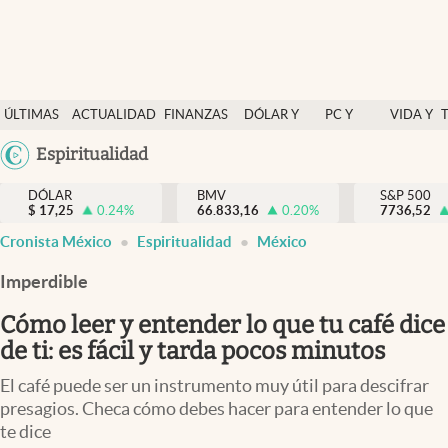
Últimas Noticias
ÚLTIMAS
ACTUALIDAD
FINANZAS
DÓLAR Y
PC Y
VIDA Y
Actualidad
NOTICIAS
Y
MERCADOS
CELULAR
ESTILO
Argentina
Espiritualidad
Finanzas y economía
ECONOMÍA
España
Dólar y mercados
DÓLAR
BMV
S&P 500
$
17,25
0.24
%
66.833,16
0.20
%
México
7736,52
Internacionales
Cronista México
Espiritualidad
México
USA
Opinión
Colombia
Imperdible
Uruguay
Brand Strategy
Cómo leer y entender lo que tu café dice
Pc y celular
de ti: es fácil y tarda pocos minutos
Vida y estilo
El café puede ser un instrumento muy útil para descifrar
presagios. Checa cómo debes hacer para entender lo que
Tv
te dice