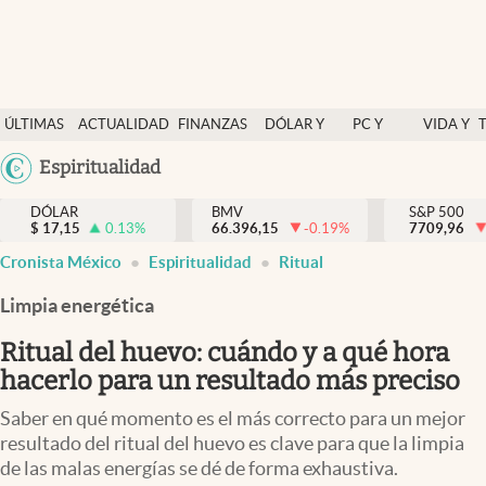
Últimas Noticias
ÚLTIMAS
ACTUALIDAD
FINANZAS
DÓLAR Y
PC Y
VIDA Y
Actualidad
NOTICIAS
Y
MERCADOS
CELULAR
ESTILO
Argentina
Espiritualidad
Finanzas y economía
ECONOMÍA
España
Dólar y mercados
DÓLAR
BMV
S&P 500
$
17,15
0.13
%
66.396,15
-0.19
%
México
7709,96
Internacionales
Cronista México
Espiritualidad
Ritual
USA
Opinión
Colombia
Limpia energética
Uruguay
Brand Strategy
Ritual del huevo: cuándo y a qué hora
Pc y celular
hacerlo para un resultado más preciso
Vida y estilo
Saber en qué momento es el más correcto para un mejor
resultado del ritual del huevo es clave para que la limpia
Tv
de las malas energías se dé de forma exhaustiva.