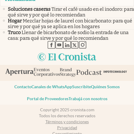
Soluciones caseras
Tirar el café usado en el inodoro: para
qué sirve y por qué lo recomiendan
Hogar
Mezclar hojas de laurel con bicarbonato: para qué
sirve y por qué ya se aplica en los hogares
Truco
Llenar de bicarbonato de sodio la entrada de una
casa: para qué sirve y por qué lo recomiendan
abre en nueva pestaña
abre en nueva pestaña
abre en nueva pestaña
abre en nueva pestaña
abre en nueva pestaña
Contacto
Canales de WhatsApp
Suscribite
Quiénes Somos
Portal de Proveedores
Trabajá con nosotros
Copyright 2025 cronista.com
Todos los derechos reservados
Términos y condiciones
Privacidad
Consentimiento