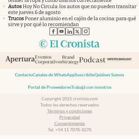
tender la ropa y cómo usarlos correctamente
Autos
Hoy No Circula: los autos que no pueden transitar
este jueves 6 de agosto
Trucos
Poner aluminio en el cajón de la cocina: para qué
sirve y por qué lo recomiendan
abre en nueva pestaña
abre en nueva pestaña
abre en nueva pestaña
abre en nueva pestaña
abre en nueva pestaña
Contacto
Canales de WhatsApp
Suscribite
Quiénes Somos
Portal de Proveedores
Trabajá con nosotros
Copyright 2025 cronista.com
Todos los derechos reservados
Términos y condiciones
Privacidad
Consentimiento
Tel:
+54 11 7078-3270