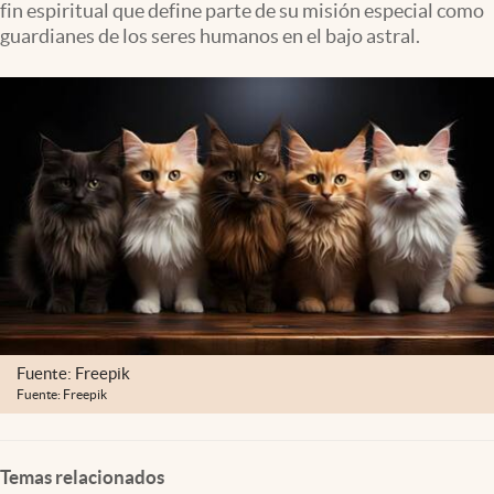
fin espiritual que define parte de su misión especial como
Clima
guardianes de los seres humanos en el bajo astral.
Espiritualidad
Mediakit
abre en nueva pestaña
México
Fuente: Freepik
Fuente: Freepik
Temas relacionados