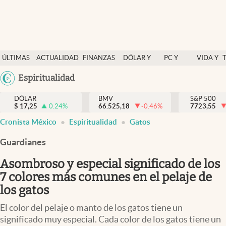
Últimas Noticias
ÚLTIMAS
ACTUALIDAD
FINANZAS
DÓLAR Y
PC Y
VIDA Y
Actualidad
NOTICIAS
Y
MERCADOS
CELULAR
ESTILO
Argentina
Espiritualidad
Finanzas y economía
ECONOMÍA
España
Dólar y mercados
DÓLAR
BMV
S&P 500
$
17,25
0.24
%
66.525,18
-0.46
%
México
7723,55
Internacionales
Cronista México
Espiritualidad
Gatos
USA
Opinión
Colombia
Guardianes
Uruguay
Brand Strategy
Asombroso y especial significado de los
Pc y celular
7 colores más comunes en el pelaje de
los gatos
Vida y estilo
El color del pelaje o manto de los gatos tiene un
Tv
significado muy especial. Cada color de los gatos tiene un