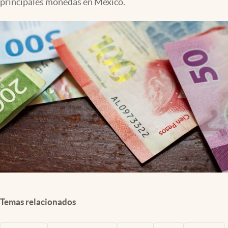
principales monedas en México.
Clima
Espiritualidad
Mediakit
abre en nueva pestaña
México
Temas relacionados