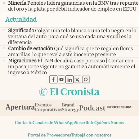
Minería
Peñoles lidera ganancias en la BMV tras repunte
del oro y la plata por débil indicador de empleo en EEUU
Actualidad
Significado
Colgar una tela blanca o una tela negra en la
ventana del auto: para qué se usa cada una y cuál es la
diferencia
Cambio de estación
Qué significa que te regalen flores
amarillas: lo que revela este inocente presente
Migraciones
El INM decidirá caso por caso | Contar con
un pasaporte vigente no garantiza automáticamente el
ingreso a México
abre en nueva pestaña
abre en nueva pestaña
abre en nueva pestaña
abre en nueva pestaña
abre en nueva pestaña
Contacto
Canales de WhatsApp
Suscribite
Quiénes Somos
Portal de Proveedores
Trabajá con nosotros