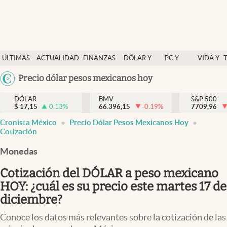
Últimas Noticias
ÚLTIMAS
ACTUALIDAD
FINANZAS
DÓLAR Y
PC Y
VIDA Y
Actualidad
NOTICIAS
Y
MERCADOS
CELULAR
ESTILO
Argentina
Precio dólar pesos mexicanos hoy
Finanzas y economía
ECONOMÍA
España
Dólar y mercados
DÓLAR
BMV
S&P 500
$
17,15
0.13
%
66.396,15
-0.19
%
México
7709,96
Internacionales
Cronista México
Precio Dólar Pesos Mexicanos Hoy
USA
Cotización
Opinión
Colombia
Monedas
Uruguay
Brand Strategy
Cotización del DÓLAR a peso mexicano
Pc y celular
HOY: ¿cuál es su precio este martes 17 de
Vida y estilo
diciembre?
Tv
Conoce los datos más relevantes sobre la cotización de las