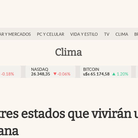
AR Y MERCADOS
PC Y CELULAR
VIDA Y ESTILO
TV
CLIMA
B
Clima
NASDAQ
BITCOIN
-0.18
%
26.348,35
-0.06
%
u$s
65.174,58
1.20
%
 tres estados que vivirán
mana