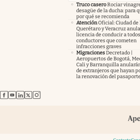
Truco casero
Rociar vinagre
desagüe de la ducha: para q
por qué se recomienda
Atención
Oficial: Ciudad de
Querétaro y Veracruz anula
licencia de conducir a todos
conductores que cometen
infracciones graves
Migraciones
Decretado |
Aeropuertos de Bogotá, Med
Cali y Barranquilla anularán
de extranjeros que hayan p
la renovación del pasaport
abre en nueva pestaña
abre en nueva pestaña
abre en nueva pestaña
abre en nueva pestaña
abre en nueva pestaña
Contacto
Cana