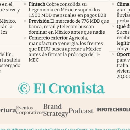
 en el
Fintech
Cobre consolida su
Clima
ué sirve y
hegemonía en México: supera los
gran p
1,500 MDD mensuales en pagos B2B
lluvia
probab
 México,
Previsión
El mercado de 776 MDD que
rán la
banca, retail y telecom buscan
Qué di
 los
dominar en México antes que nadie
Suces
recibi
Comercio exterior
Agrícola,
legíti
manufactura y energía: los frentes
cónyu
que EEUU busca apretar a México
ellín,
antes de firmar la prórroga del T-
Oport
 la salida
MEC
para v
ostergado
Italia
e
vivien
20,00
les de WhatsApp
Suscribite
Quiénes Somos
Portal de Proveedores
Trabaj