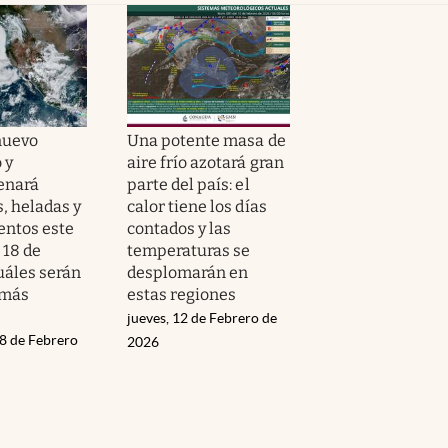
nuevo
Una potente masa de
 y
aire frío azotará gran
enará
parte del país: el
, heladas y
calor tiene los días
entos este
contados y las
 18 de
temperaturas se
uáles serán
desplomarán en
 más
estas regiones
jueves, 12 de Febrero de
18 de Febrero
2026