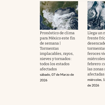
Pronóstico de clima
Llega un 
para México este fin
frente frío
de semana |
desencad
Tormentas
tormentas
implacables, rayos,
feroces vi
nieves y tornados:
miércoles
todos los estados
febrero: c
afectados
las zonas
afectadas
sábado, 07 de Marzo de
miércoles, 
2026
de 2026