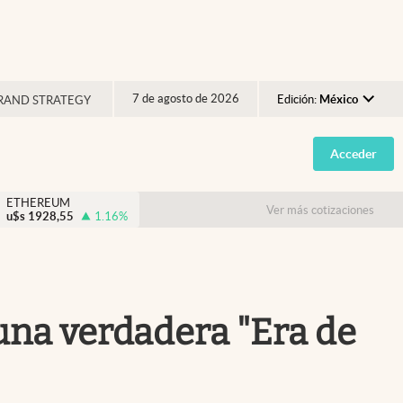
7 de agosto de 2026
Edición:
México
RAND STRATEGY
Argentina
Acceder
España
México
ETHEREUM
Ver más cotizaciones
u$s
1928,55
1.16
%
USA
Colombia
Uruguay
 una verdadera "Era de