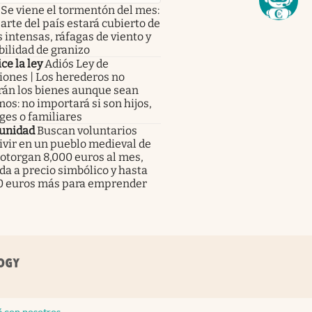
Se viene el tormentón del mes:
arte del país estará cubierto de
s intensas, ráfagas de viento y
ilidad de granizo
ce la ley
Adiós Ley de
iones | Los herederos no
rán los bienes aunque sean
mos: no importará si son hijos,
ges o familiares
unidad
Buscan voluntarios
ivir en un pueblo medieval de
: otorgan 8,000 euros al mes,
da a precio simbólico y hasta
0 euros más para emprender
á con nosotros