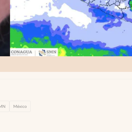
MN
México