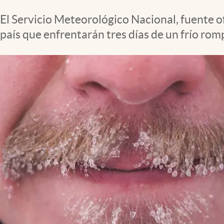
Clima
El Servicio Meteorológico Nacional, fuente o
Espiritualidad
país que enfrentarán tres días de un frío rom
Mediakit
abre en nueva pestaña