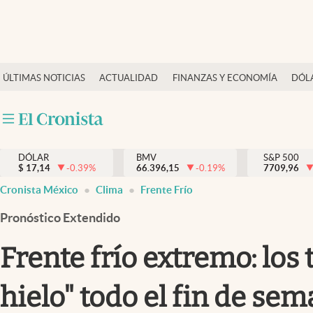
Últimas Noticias
ÚLTIMAS NOTICIAS
ACTUALIDAD
FINANZAS Y ECONOMÍA
DÓL
Actualidad
Finanzas y economía
Dólar y mercados
DÓLAR
BMV
S&P 500
Internacionales
$
17,14
-0.39
%
66.396,15
-0.19
%
7709,96
Opinión
Cronista México
Clima
Frente Frío
Brand Strategy
Pronóstico Extendido
Pc y celular
Frente frío extremo: los
Vida y estilo
hielo" todo el fin de se
Tv