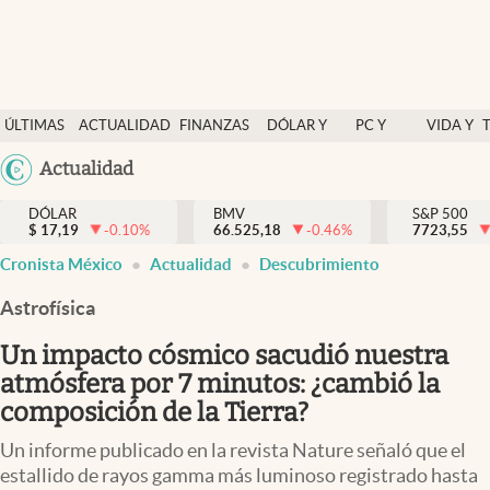
Últimas Noticias
ÚLTIMAS
ACTUALIDAD
FINANZAS
DÓLAR Y
PC Y
VIDA Y
Actualidad
NOTICIAS
Y
MERCADOS
CELULAR
ESTILO
Argentina
Actualidad
Finanzas y economía
ECONOMÍA
España
Dólar y mercados
DÓLAR
BMV
S&P 500
$
17,19
-0.10
%
66.525,18
-0.46
%
México
7723,55
Internacionales
Cronista México
Actualidad
Descubrimiento
USA
Opinión
Colombia
Astrofísica
Uruguay
Brand Strategy
Un impacto cósmico sacudió nuestra
Pc y celular
atmósfera por 7 minutos: ¿cambió la
composición de la Tierra?
Vida y estilo
Un informe publicado en la revista Nature señaló que el
Tv
estallido de rayos gamma más luminoso registrado hasta