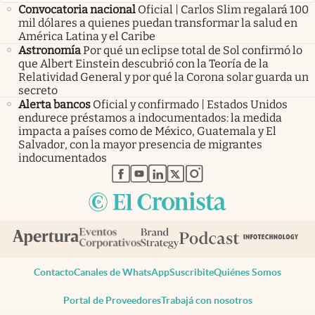
Convocatoria nacional
Oficial | Carlos Slim regalará 100
mil dólares a quienes puedan transformar la salud en
América Latina y el Caribe
Astronomía
Por qué un eclipse total de Sol confirmó lo
que Albert Einstein descubrió con la Teoría de la
Relatividad General y por qué la Corona solar guarda un
secreto
Alerta bancos
Oficial y confirmado | Estados Unidos
endurece préstamos a indocumentados: la medida
impacta a países como de México, Guatemala y El
Salvador, con la mayor presencia de migrantes
indocumentados
abre en nueva pestaña
abre en nueva pestaña
abre en nueva pestaña
abre en nueva pestaña
abre en nueva pestaña
Contacto
Canales de WhatsApp
Suscribite
Quiénes Somos
Portal de Proveedores
Trabajá con nosotros