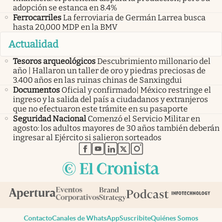
adopción se estanca en 8.4%
Ferrocarriles
La ferroviaria de Germán Larrea busca
hasta 20,000 MDP en la BMV
Actualidad
Tesoros arqueológicos
Descubrimiento millonario del
año | Hallaron un taller de oro y piedras preciosas de
3.400 años en las ruinas chinas de Sanxingdui
Documentos
Oficial y confirmado| México restringe el
ingreso y la salida del país a ciudadanos y extranjeros
que no efectuaron este trámite en su pasaporte
Seguridad Nacional
Comenzó el Servicio Militar en
agosto: los adultos mayores de 30 años también deberán
ingresar al Ejército si salieron sorteados
abre en nueva pestaña
abre en nueva pestaña
abre en nueva pestaña
abre en nueva pestaña
abre en nueva pestaña
Contacto
Canales de WhatsApp
Suscribite
Quiénes Somos