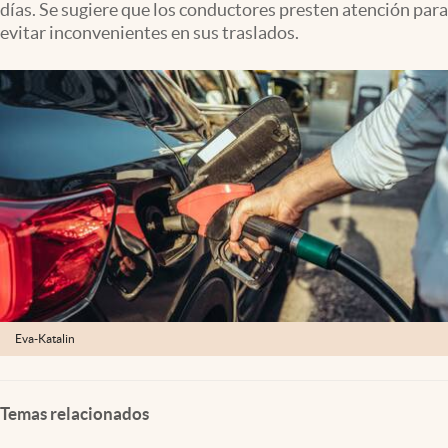
días. Se sugiere que los conductores presten atención para
Clima
evitar inconvenientes en sus traslados.
Espiritualidad
Mediakit
abre en nueva pestaña
México
Eva-Katalin
Temas relacionados