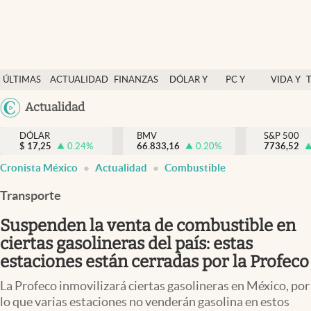
Últimas Noticias
ÚLTIMAS
ACTUALIDAD
FINANZAS
DÓLAR Y
PC Y
VIDA Y
Actualidad
NOTICIAS
Y
MERCADOS
CELULAR
ESTILO
Argentina
Actualidad
Finanzas y economía
ECONOMÍA
España
Dólar y mercados
DÓLAR
BMV
S&P 500
$
17,25
0.24
%
66.833,16
0.20
%
México
7736,52
Internacionales
Cronista México
Actualidad
Combustible
USA
Opinión
Colombia
Transporte
Uruguay
Brand Strategy
Suspenden la venta de combustible en
Pc y celular
ciertas gasolineras del país: estas
estaciones están cerradas por la Profeco
Vida y estilo
La Profeco inmovilizará ciertas gasolineras en México, por
Tv
lo que varias estaciones no venderán gasolina en estos