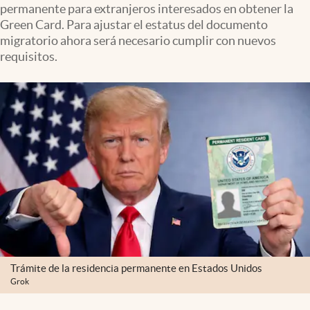
permanente para extranjeros interesados en obtener la
Clima
Green Card. Para ajustar el estatus del documento
Espiritualidad
migratorio ahora será necesario cumplir con nuevos
requisitos.
Mediakit
abre en nueva pestaña
México
Trámite de la residencia permanente en Estados Unidos
Grok