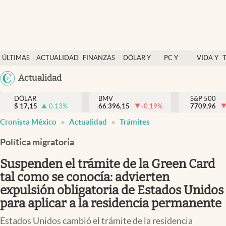
Últimas Noticias
ÚLTIMAS
ACTUALIDAD
FINANZAS
DÓLAR Y
PC Y
VIDA Y
Actualidad
NOTICIAS
Y
MERCADOS
CELULAR
ESTILO
Argentina
Actualidad
Finanzas y economía
ECONOMÍA
España
Dólar y mercados
DÓLAR
BMV
S&P 500
$
17,15
0.13
%
66.396,15
-0.19
%
México
7709,96
Internacionales
Cronista México
Actualidad
Trámites
USA
Opinión
Colombia
Política migratoria
Uruguay
Brand Strategy
Suspenden el trámite de la Green Card
Pc y celular
tal como se conocía: advierten
expulsión obligatoria de Estados Unidos
Vida y estilo
para aplicar a la residencia permanente
Tv
Estados Unidos cambió el trámite de la residencia