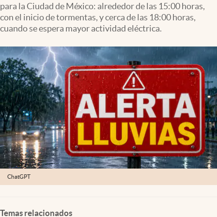
para la Ciudad de México: alrededor de las 15:00 horas,
Clima
con el inicio de tormentas, y cerca de las 18:00 horas,
Espiritualidad
cuando se espera mayor actividad eléctrica.
Mediakit
abre en nueva pestaña
México
ChatGPT
Temas relacionados