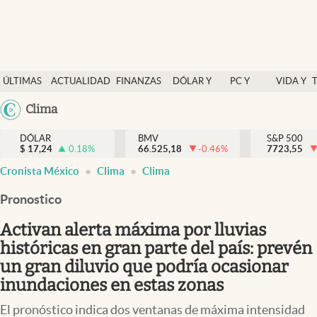
Últimas Noticias
ÚLTIMAS
ACTUALIDAD
FINANZAS
DÓLAR Y
PC Y
VIDA Y
Actualidad
NOTICIAS
Y
MERCADOS
CELULAR
ESTILO
Argentina
Clima
Finanzas y economía
ECONOMÍA
España
Dólar y mercados
DÓLAR
BMV
S&P 500
$
17,24
0.18
%
66.525,18
-0.46
%
México
7723,55
Internacionales
Cronista México
Clima
Clima
USA
Opinión
Colombia
Pronostico
Uruguay
Brand Strategy
Activan alerta máxima por lluvias
Pc y celular
históricas en gran parte del país: prevén
un gran diluvio que podría ocasionar
Vida y estilo
inundaciones en estas zonas
Tv
El pronóstico indica dos ventanas de máxima intensidad