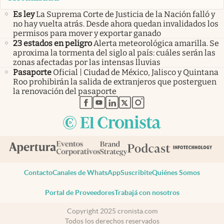
Es ley
La Suprema Corte de Justicia de la Nación falló y
no hay vuelta atrás. Desde ahora quedan invalidados los
permisos para mover y exportar ganado
23 estados en peligro
Alerta meteorológica amarilla. Se
aproxima la tormenta del siglo al país: cuáles serán las
zonas afectadas por las intensas lluvias
Pasaporte
Oficial | Ciudad de México, Jalisco y Quintana
Roo prohibirán la salida de extranjeros que posterguen
la renovación del pasaporte
abre en nueva pestaña
abre en nueva pestaña
abre en nueva pestaña
abre en nueva pestaña
abre en nueva pestaña
Contacto
Canales de WhatsApp
Suscribite
Quiénes Somos
Portal de Proveedores
Trabajá con nosotros
Copyright 2025 cronista.com
Todos los derechos reservados