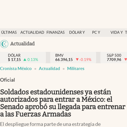
Últimas Noticias
ÚLTIMAS
ACTUALIDAD
FINANZAS
DÓLAR Y
PC Y
VIDA Y
Actualidad
NOTICIAS
Y
MERCADOS
CELULAR
ESTILO
Argentina
Actualidad
Finanzas y economía
ECONOMÍA
España
Dólar y mercados
DÓLAR
BMV
S&P 500
$
17,15
0.13
%
66.396,15
-0.19
%
México
7709,96
Internacionales
Cronista México
Actualidad
Militares
USA
Opinión
Colombia
Oficial
Uruguay
Brand Strategy
Soldados estadounidenses ya están
Pc y celular
autorizados para entrar a México: el
Senado aprobó su llegada para entrenar
Vida y estilo
a las Fuerzas Armadas
Tv
El despliegue forma parte de una estrategia de