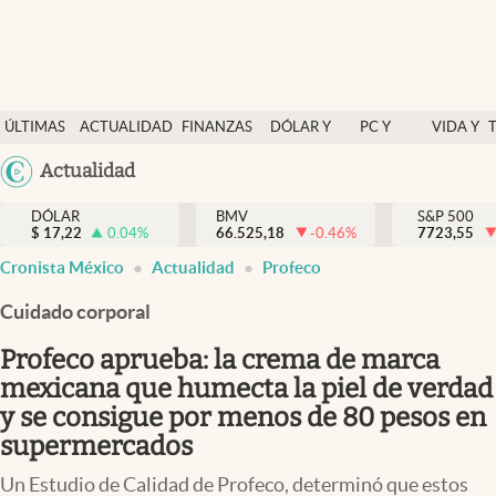
Últimas Noticias
ÚLTIMAS
ACTUALIDAD
FINANZAS
DÓLAR Y
PC Y
VIDA Y
Actualidad
NOTICIAS
Y
MERCADOS
CELULAR
ESTILO
Argentina
Actualidad
Finanzas y economía
ECONOMÍA
España
Dólar y mercados
DÓLAR
BMV
S&P 500
$
17,22
0.04
%
66.525,18
-0.46
%
México
7723,55
Internacionales
Cronista México
Actualidad
Profeco
USA
Opinión
Colombia
Cuidado corporal
Uruguay
Brand Strategy
Profeco aprueba: la crema de marca
Pc y celular
mexicana que humecta la piel de verdad
y se consigue por menos de 80 pesos en
Vida y estilo
supermercados
Tv
Un Estudio de Calidad de Profeco, determinó que estos