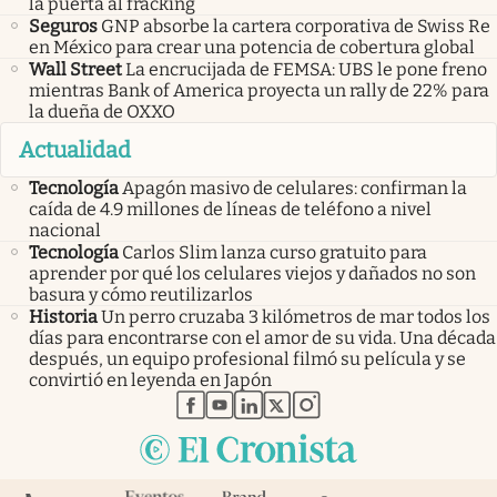
la puerta al fracking
Seguros
GNP absorbe la cartera corporativa de Swiss Re
en México para crear una potencia de cobertura global
Wall Street
La encrucijada de FEMSA: UBS le pone freno
mientras Bank of America proyecta un rally de 22% para
la dueña de OXXO
Actualidad
Tecnología
Apagón masivo de celulares: confirman la
caída de 4.9 millones de líneas de teléfono a nivel
nacional
Tecnología
Carlos Slim lanza curso gratuito para
aprender por qué los celulares viejos y dañados no son
basura y cómo reutilizarlos
Historia
Un perro cruzaba 3 kilómetros de mar todos los
días para encontrarse con el amor de su vida. Una década
después, un equipo profesional filmó su película y se
convirtió en leyenda en Japón
abre en nueva pestaña
abre en nueva pestaña
abre en nueva pestaña
abre en nueva pestaña
abre en nueva pestaña