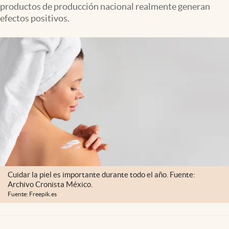
productos de producción nacional realmente generan
Clima
efectos positivos.
Espiritualidad
Mediakit
abre en nueva pestaña
México
Cuidar la piel es importante durante todo el año. Fuente:
Archivo Cronista México.
Fuente: Freepik.es