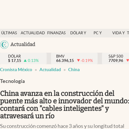
Últimas Noticias
ÚLTIMAS
ACTUALIDAD
FINANZAS
DÓLAR Y
PC Y
VIDA Y
Actualidad
NOTICIAS
Y
MERCADOS
CELULAR
ESTILO
Argentina
Actualidad
Finanzas y economía
ECONOMÍA
España
Dólar y mercados
DÓLAR
BMV
S&P 500
$
17,15
0.13
%
66.396,15
-0.19
%
México
7709,96
Internacionales
Cronista México
Actualidad
China
USA
Opinión
Colombia
Tecnología
Uruguay
Brand Strategy
China avanza en la construcción del
Pc y celular
puente más alto e innovador del mundo:
contará con "cables inteligentes" y
Vida y estilo
atravesará un río
Tv
Su construcción comenzó hace 3 años y su longitud total