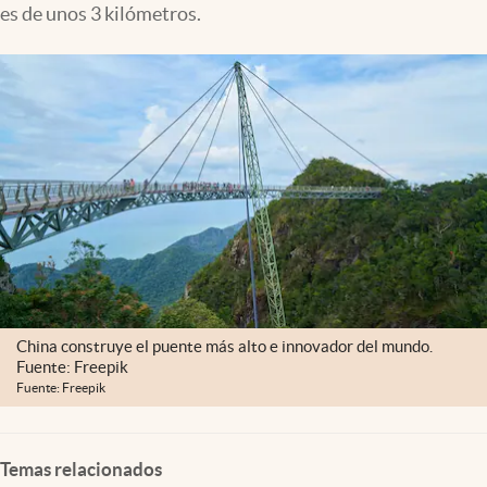
es de unos 3 kilómetros.
Clima
Espiritualidad
Mediakit
abre en nueva pestaña
México
China construye el puente más alto e innovador del mundo.
Fuente: Freepik
Fuente: Freepik
Temas relacionados