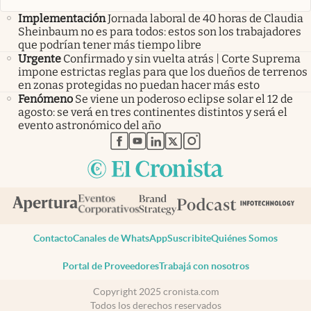
Implementación
Jornada laboral de 40 horas de Claudia
Sheinbaum no es para todos: estos son los trabajadores
que podrían tener más tiempo libre
Urgente
Confirmado y sin vuelta atrás | Corte Suprema
impone estrictas reglas para que los dueños de terrenos
en zonas protegidas no puedan hacer más esto
Fenómeno
Se viene un poderoso eclipse solar el 12 de
agosto: se verá en tres continentes distintos y será el
evento astronómico del año
abre en nueva pestaña
abre en nueva pestaña
abre en nueva pestaña
abre en nueva pestaña
abre en nueva pestaña
Contacto
Canales de WhatsApp
Suscribite
Quiénes Somos
Portal de Proveedores
Trabajá con nosotros
Copyright 2025 cronista.com
Todos los derechos reservados