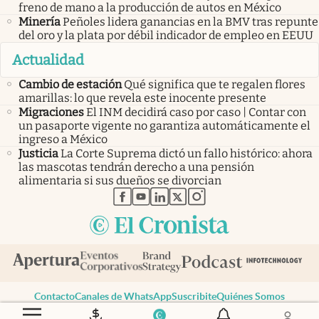
freno de mano a la producción de autos en México
Minería
Peñoles lidera ganancias en la BMV tras repunte
del oro y la plata por débil indicador de empleo en EEUU
Actualidad
Cambio de estación
Qué significa que te regalen flores
amarillas: lo que revela este inocente presente
Migraciones
El INM decidirá caso por caso | Contar con
un pasaporte vigente no garantiza automáticamente el
ingreso a México
Justicia
La Corte Suprema dictó un fallo histórico: ahora
las mascotas tendrán derecho a una pensión
alimentaria si sus dueños se divorcian
abre en nueva pestaña
abre en nueva pestaña
abre en nueva pestaña
abre en nueva pestaña
abre en nueva pestaña
Contacto
Canales de WhatsApp
Suscribite
Quiénes Somos