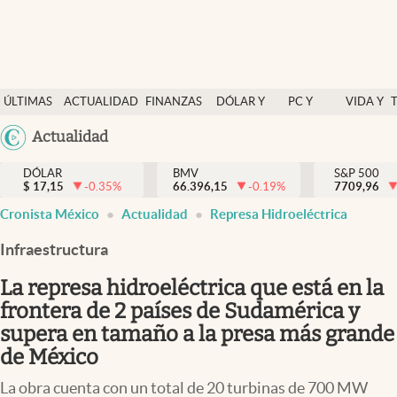
Últimas Noticias
ÚLTIMAS
ACTUALIDAD
FINANZAS
DÓLAR Y
PC Y
VIDA Y
Actualidad
NOTICIAS
Y
MERCADOS
CELULAR
ESTILO
Argentina
Actualidad
Finanzas y economía
ECONOMÍA
España
Dólar y mercados
DÓLAR
BMV
S&P 500
$
17,15
-0.35
%
66.396,15
-0.19
%
México
7709,96
Internacionales
Cronista México
Actualidad
Represa Hidroeléctrica
USA
Opinión
Colombia
Infraestructura
Uruguay
Brand Strategy
La represa hidroeléctrica que está en la
Pc y celular
frontera de 2 países de Sudamérica y
supera en tamaño a la presa más grande
Vida y estilo
de México
Tv
La obra cuenta con un total de 20 turbinas de 700 MW