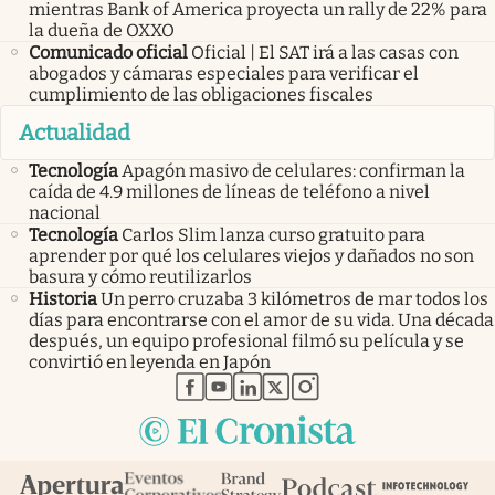
mientras Bank of America proyecta un rally de 22% para
la dueña de OXXO
Comunicado oficial
Oficial | El SAT irá a las casas con
abogados y cámaras especiales para verificar el
cumplimiento de las obligaciones fiscales
Actualidad
Tecnología
Apagón masivo de celulares: confirman la
caída de 4.9 millones de líneas de teléfono a nivel
nacional
Tecnología
Carlos Slim lanza curso gratuito para
aprender por qué los celulares viejos y dañados no son
basura y cómo reutilizarlos
Historia
Un perro cruzaba 3 kilómetros de mar todos los
días para encontrarse con el amor de su vida. Una década
después, un equipo profesional filmó su película y se
convirtió en leyenda en Japón
abre en nueva pestaña
abre en nueva pestaña
abre en nueva pestaña
abre en nueva pestaña
abre en nueva pestaña