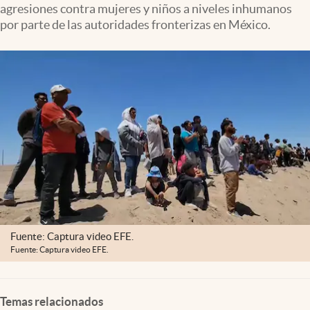
agresiones contra mujeres y niños a niveles inhumanos
Clima
por parte de las autoridades fronterizas en México.
Espiritualidad
Mediakit
abre en nueva pestaña
México
Fuente: Captura video EFE.
Fuente: Captura video EFE.
Temas relacionados