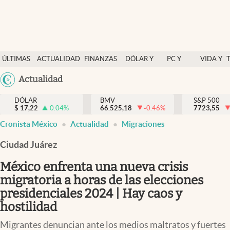
Últimas Noticias
ÚLTIMAS
ACTUALIDAD
FINANZAS
DÓLAR Y
PC Y
VIDA Y
Actualidad
NOTICIAS
Y
MERCADOS
CELULAR
ESTILO
Argentina
Actualidad
Finanzas y economía
ECONOMÍA
España
Dólar y mercados
DÓLAR
BMV
S&P 500
$
17,22
0.04
%
66.525,18
-0.46
%
México
7723,55
Internacionales
Cronista México
Actualidad
Migraciones
USA
Opinión
Colombia
Ciudad Juárez
Uruguay
Brand Strategy
México enfrenta una nueva crisis
Pc y celular
migratoria a horas de las elecciones
presidenciales 2024 | Hay caos y
Vida y estilo
hostilidad
Tv
Migrantes denuncian ante los medios maltratos y fuertes