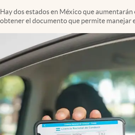
Clima
Hay dos estados en México que aumentarán el
Espiritualidad
obtener el documento que permite manejar en
Mediakit
abre en nueva pestaña