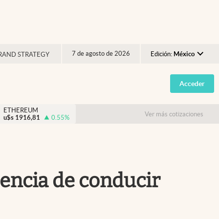
7 de agosto de 2026
Edición:
México
RAND STRATEGY
Argentina
Acceder
España
México
ETHEREUM
Ver más cotizaciones
u$s
1916,81
0.55
%
USA
Colombia
Uruguay
icencia de conducir