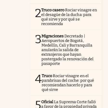
2
Truco casero
Rociar vinagre en
el desagüe de la ducha: para
qué sirve y por qué se
recomienda
3
Migraciones
Decretado |
Aeropuertos de Bogotá,
Medellín, Cali y Barranquilla
anularán la salida de
extranjeros que hayan
postergado la renovación del
pasaporte
4
Truco
Rociar vinagre en el
parabrisas del coche: por qué
recomiendan hacerlo y para
qué sirve
5
Oficial
La Suprema Corte falló
a favor de la propiedad privada