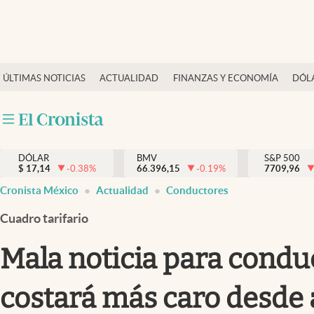
Últimas Noticias
ÚLTIMAS NOTICIAS
ACTUALIDAD
FINANZAS Y ECONOMÍA
DÓL
Actualidad
Finanzas y economía
Dólar y mercados
DÓLAR
BMV
S&P 500
Internacionales
$
17,14
-0.38
%
66.396,15
-0.19
%
7709,96
Opinión
Cronista México
Actualidad
Conductores
Brand Strategy
Cuadro tarifario
Pc y celular
Mala noticia para conduc
Vida y estilo
costará más caro desde
Tv