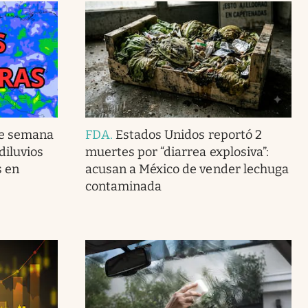
de semana
FDA
.
Estados Unidos reportó 2
 diluvios
muertes por “diarrea explosiva”:
s en
acusan a México de vender lechuga
contaminada