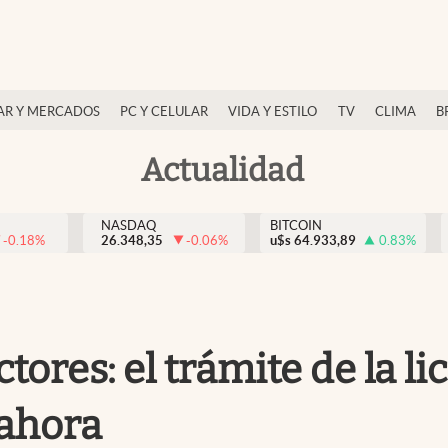
AR Y MERCADOS
PC Y CELULAR
VIDA Y ESTILO
TV
CLIMA
B
Actualidad
NASDAQ
BITCOIN
-0.18
%
26.348,35
-0.06
%
u$s
64.933,89
0.83
%
tores: el trámite de la l
 ahora