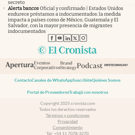
secreto
Alerta bancos
Oficial y confirmado | Estados Unidos
endurece préstamos a indocumentados: la medida
impacta a países como de México, Guatemala y El
Salvador, con la mayor presencia de migrantes
indocumentados
abre en nueva pestaña
abre en nueva pestaña
abre en nueva pestaña
abre en nueva pestaña
abre en nueva pestaña
Contacto
Canales de WhatsApp
Suscribite
Quiénes Somos
Portal de Proveedores
Trabajá con nosotros
Copyright 2025 cronista.com
Todos los derechos reservados
Términos y condiciones
Privacidad
Consentimiento
Tel:
+54 11 7078-3270