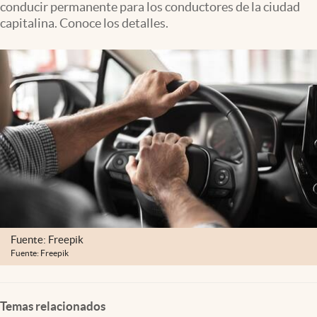
conducir permanente para los conductores de la ciudad
Clima
capitalina. Conoce los detalles.
Espiritualidad
Mediakit
abre en nueva pestaña
México
Fuente: Freepik
Fuente: Freepik
Temas relacionados