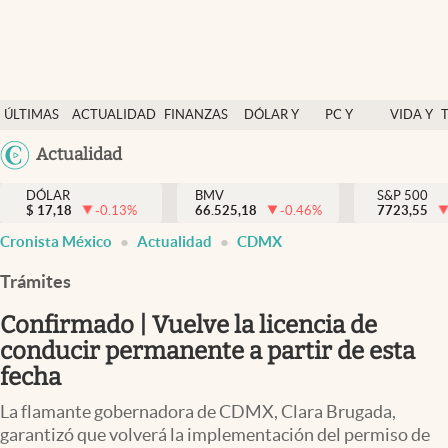
Últimas Noticias
ÚLTIMAS
ACTUALIDAD
FINANZAS
DÓLAR Y
PC Y
VIDA Y
Actualidad
NOTICIAS
Y
MERCADOS
CELULAR
ESTILO
Argentina
Actualidad
Finanzas y economía
ECONOMÍA
España
Dólar y mercados
DÓLAR
BMV
S&P 500
$
17,18
-0.13
%
66.525,18
-0.46
%
México
7723,55
Internacionales
Cronista México
Actualidad
CDMX
USA
Opinión
Colombia
Trámites
Uruguay
Brand Strategy
Confirmado | Vuelve la licencia de
Pc y celular
conducir permanente a partir de esta
fecha
Vida y estilo
La flamante gobernadora de CDMX, Clara Brugada,
Tv
garantizó que volverá la implementación del permiso de