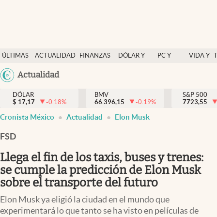
Últimas Noticias
ÚLTIMAS
ACTUALIDAD
FINANZAS
DÓLAR Y
PC Y
VIDA Y
Actualidad
NOTICIAS
Y
MERCADOS
CELULAR
ESTILO
Argentina
Actualidad
Finanzas y economía
ECONOMÍA
España
Dólar y mercados
DÓLAR
BMV
S&P 500
$
17,17
-0.18
%
66.396,15
-0.19
%
México
7723,55
Internacionales
Cronista México
Actualidad
Elon Musk
USA
Opinión
Colombia
FSD
Uruguay
Brand Strategy
Llega el fin de los taxis, buses y trenes:
Pc y celular
se cumple la predicción de Elon Musk
sobre el transporte del futuro
Vida y estilo
Elon Musk ya eligió la ciudad en el mundo que
Tv
experimentará lo que tanto se ha visto en películas de