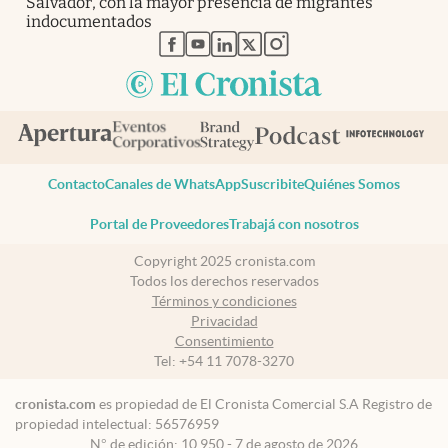
Salvador, con la mayor presencia de migrantes
indocumentados
abre en nueva pestaña
abre en nueva pestaña
abre en nueva pestaña
abre en nueva pestaña
abre en nueva pestaña
Contacto
Canales de WhatsApp
Suscribite
Quiénes Somos
Portal de Proveedores
Trabajá con nosotros
Copyright 2025 cronista.com
Todos los derechos reservados
Términos y condiciones
Privacidad
Consentimiento
Tel:
+54 11 7078-3270
cronista.com
es propiedad de El Cronista Comercial S.A Registro de
propiedad intelectual: 56576959
N° de edición: 10.950 - 7 de agosto de 2026