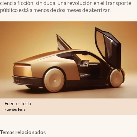
ciencia ficción, sin duda, una revolución en el transporte
Clima
público está a menos de dos meses de aterrizar.
Espiritualidad
Mediakit
abre en nueva pestaña
México
Fuente: Tesla
Fuente: Tesla
Temas relacionados