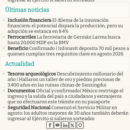
Últimas noticias
Inclusión financiera
El dilema de la innovación
financiera: el potencial dispara la producción, pero su
adopción se estanca en 8.4%
Ferrocarriles
La ferroviaria de Germán Larrea busca
hasta 20,000 MDP en la BMV
Beneficio
Confirmado | Infonavit deposita 70 mil pesos a
quienes cumplan tres requisitos clave en agosto 2026
Actualidad
Tesoros arqueológicos
Descubrimiento millonario del
año | Hallaron un taller de oro y piedras preciosas de
3.400 años en las ruinas chinas de Sanxingdui
Documentos
Oficial y confirmado| México restringe el
ingreso y la salida del país a ciudadanos y extranjeros
que no efectuaron este trámite en su pasaporte
Seguridad Nacional
Comenzó el Servicio Militar en
agosto: los adultos mayores de 30 años también deberán
ingresar al Ejército si salieron sorteados
abre en nueva pestaña
abre en nueva pestaña
abre en nueva pestaña
abre en nueva pestaña
abre en nueva pestaña