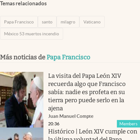
Temas relacionados
Papa Francisco
santo
milagro
Vaticano
México 53 muertos incendio
Más noticias de
Papa Francisco
La visita del Papa León XIV
recuerda algo que Francisco
sabía: nadie es profeta en su
tierra pero puede serlo en la
ajena
Juan Manuel Compte
20:36
Members
Histórico | León XIV cumple con
la última voluntad del Papa