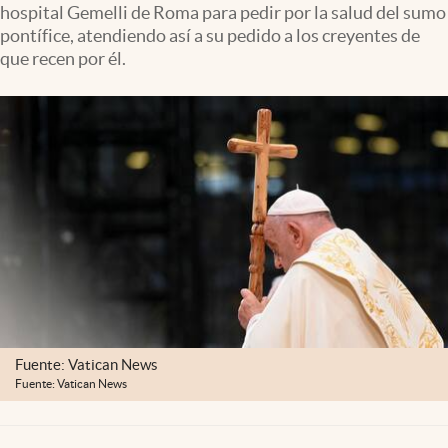
hospital Gemelli de Roma para pedir por la salud del sumo
Clima
pontífice, atendiendo así a su pedido a los creyentes de
Espiritualidad
que recen por él.
Mediakit
abre en nueva pestaña
México
Fuente: Vatican News
Fuente: Vatican News