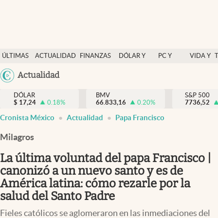
Últimas Noticias
ÚLTIMAS
ACTUALIDAD
FINANZAS
DÓLAR Y
PC Y
VIDA Y
Actualidad
NOTICIAS
Y
MERCADOS
CELULAR
ESTILO
Argentina
Actualidad
Finanzas y economía
ECONOMÍA
España
Dólar y mercados
DÓLAR
BMV
S&P 500
$
17,24
0.18
%
66.833,16
0.20
%
México
7736,52
Internacionales
Cronista México
Actualidad
Papa Francisco
USA
Opinión
Colombia
Milagros
Uruguay
Brand Strategy
La última voluntad del papa Francisco |
Pc y celular
canonizó a un nuevo santo y es de
América latina: cómo rezarle por la
Vida y estilo
salud del Santo Padre
Tv
Fieles católicos se aglomeraron en las inmediaciones del