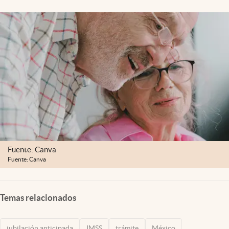
Clima
Espiritualidad
Mediakit
abre en nueva pestaña
México
Fuente: Canva
Fuente: Canva
Temas relacionados
jubilación anticipada
IMSS
trámite
México