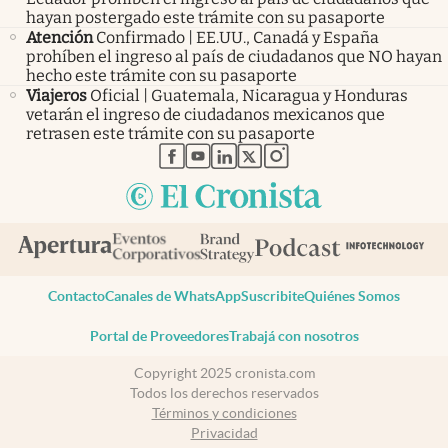
hayan postergado este trámite con su pasaporte
Atención
Confirmado | EE.UU., Canadá y España
prohíben el ingreso al país de ciudadanos que NO hayan
hecho este trámite con su pasaporte
Viajeros
Oficial | Guatemala, Nicaragua y Honduras
vetarán el ingreso de ciudadanos mexicanos que
retrasen este trámite con su pasaporte
abre en nueva pestaña
abre en nueva pestaña
abre en nueva pestaña
abre en nueva pestaña
abre en nueva pestaña
Contacto
Canales de WhatsApp
Suscribite
Quiénes Somos
Portal de Proveedores
Trabajá con nosotros
Copyright 2025 cronista.com
Todos los derechos reservados
Términos y condiciones
Privacidad