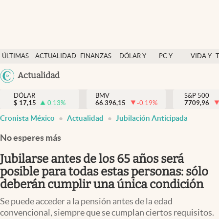
Últimas Noticias
ÚLTIMAS
ACTUALIDAD
FINANZAS
DÓLAR Y
PC Y
VIDA Y
Actualidad
NOTICIAS
Y
MERCADOS
CELULAR
ESTILO
Argentina
Actualidad
Finanzas y economía
ECONOMÍA
España
Dólar y mercados
DÓLAR
BMV
S&P 500
$
17,15
0.13
%
66.396,15
-0.19
%
México
7709,96
Internacionales
Cronista México
Actualidad
Jubilación Anticipada
USA
Opinión
Colombia
No esperes más
Uruguay
Brand Strategy
Jubilarse antes de los 65 años será
Pc y celular
posible para todas estas personas: sólo
deberán cumplir una única condición
Vida y estilo
Se puede acceder a la pensión antes de la edad
Tv
convencional, siempre que se cumplan ciertos requisitos.