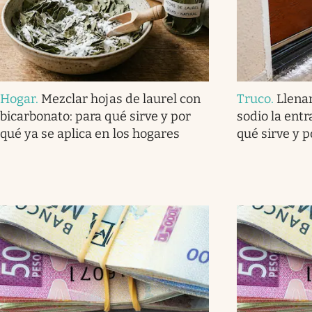
Hogar
.
Mezclar hojas de laurel con
Truco
.
Llena
bicarbonato: para qué sirve y por
sodio la ent
qué ya se aplica en los hogares
qué sirve y 