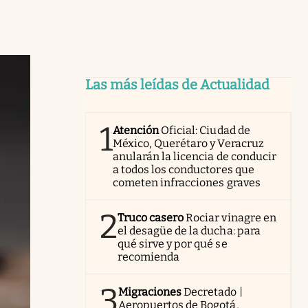
Las más leídas de Actualidad
1
Atención
Oficial: Ciudad de
México, Querétaro y Veracruz
anularán la licencia de conducir
a todos los conductores que
cometen infracciones graves
2
Truco casero
Rociar vinagre en
el desagüe de la ducha: para
qué sirve y por qué se
recomienda
3
Migraciones
Decretado |
Aeropuertos de Bogotá,