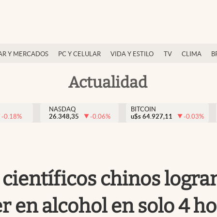
AR Y MERCADOS
PC Y CELULAR
VIDA Y ESTILO
TV
CLIMA
B
Actualidad
NASDAQ
BITCOIN
-0.18
%
26.348,35
-0.06
%
u$s
64.927,11
-0.03
%
 científicos chinos logr
r en alcohol en solo 4 h