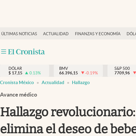
Últimas Noticias
ÚLTIMAS NOTICIAS
ACTUALIDAD
FINANZAS Y ECONOMÍA
DÓL
Actualidad
Finanzas y economía
Dólar y mercados
DÓLAR
BMV
S&P 500
Internacionales
$
17,15
0.13
%
66.396,15
-0.19
%
7709,96
Opinión
Cronista México
Actualidad
Hallazgo
Brand Strategy
Avance médico
Pc y celular
Hallazgo revolucionario:
Vida y estilo
elimina el deseo de bebe
Tv