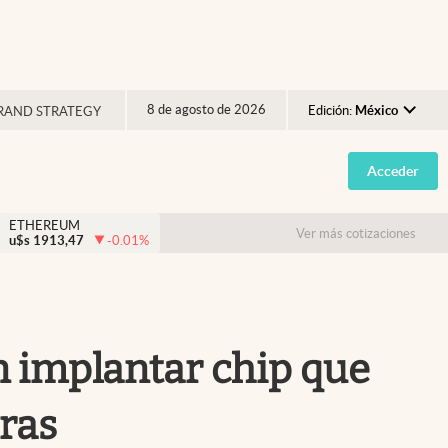
8 de agosto de 2026
Edición:
México
RAND STRATEGY
Argentina
Acceder
España
México
ETHEREUM
Ver más cotizaciones
u$s
1913,47
-0.01
%
USA
Colombia
Uruguay
an implantar chip que
oras