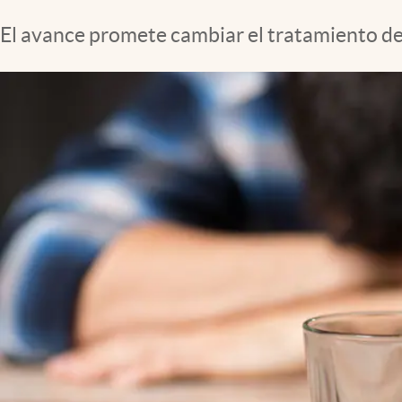
Clima
El avance promete cambiar el tratamiento del
Espiritualidad
Mediakit
abre en nueva pestaña