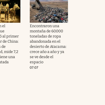
 el
Encontraron una
que
montaña de 60.000
ó al primer
toneladas de ropa
 de China:
abandonada en el
 de
desierto de Atacama:
d, mide 7,2
crece año a año y ya
tiene una
se ve desde el
ntada
espacio
07:07