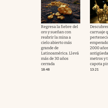
Regresa la fiebre del
Descubren
oro y sueñan con
carruaje 
reabrir la mina a
perteneci
cielo abierto más
emperador
grande de
2000 años
Latinoamérica. Llevá
antigüeda
más de 30 años
metros y 
cerrada
capota pi
18:48
13:21