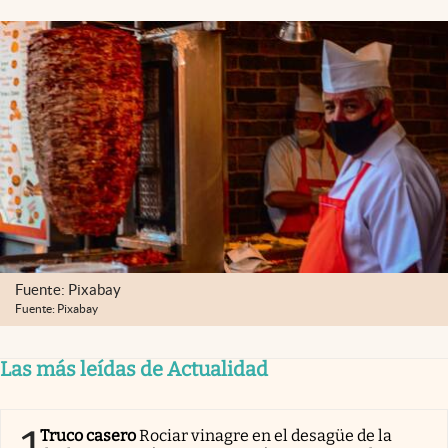
Clima
Espiritualidad
Mediakit
abre en nueva pestaña
México
Fuente: Pixabay
Fuente: Pixabay
Las más leídas de Actualidad
Truco casero
Rociar vinagre en el desagüe de la