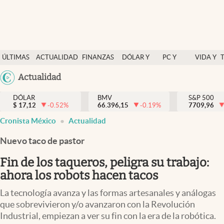
Últimas Noticias
ÚLTIMAS
ACTUALIDAD
FINANZAS
DÓLAR Y
PC Y
VIDA Y
Actualidad
NOTICIAS
Y
MERCADOS
CELULAR
ESTILO
Argentina
Actualidad
Finanzas y economía
ECONOMÍA
España
Dólar y mercados
DÓLAR
BMV
S&P 500
$
17,12
-0.52
%
66.396,15
-0.19
%
México
7709,96
Internacionales
Cronista México
Actualidad
USA
Opinión
Colombia
Nuevo taco de pastor
Uruguay
Brand Strategy
Fin de los taqueros, peligra su trabajo:
Pc y celular
ahora los robots hacen tacos
Vida y estilo
La tecnología avanza y las formas artesanales y análogas
que sobrevivieron y/o avanzaron con la Revolución
Tv
Industrial, empiezan a ver su fin con la era de la robótica.