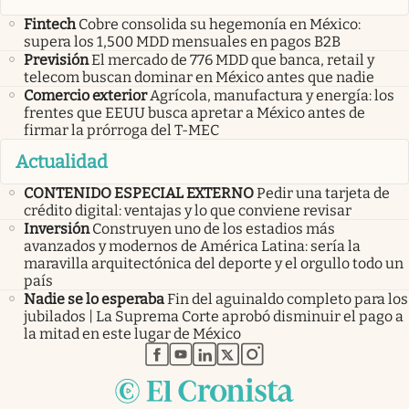
Fintech
Cobre consolida su hegemonía en México:
supera los 1,500 MDD mensuales en pagos B2B
Previsión
El mercado de 776 MDD que banca, retail y
telecom buscan dominar en México antes que nadie
Comercio exterior
Agrícola, manufactura y energía: los
frentes que EEUU busca apretar a México antes de
firmar la prórroga del T-MEC
Actualidad
CONTENIDO ESPECIAL EXTERNO
Pedir una tarjeta de
crédito digital: ventajas y lo que conviene revisar
Inversión
Construyen uno de los estadios más
avanzados y modernos de América Latina: sería la
maravilla arquitectónica del deporte y el orgullo todo un
país
Nadie se lo esperaba
Fin del aguinaldo completo para los
jubilados | La Suprema Corte aprobó disminuir el pago a
la mitad en este lugar de México
abre en nueva pestaña
abre en nueva pestaña
abre en nueva pestaña
abre en nueva pestaña
abre en nueva pestaña