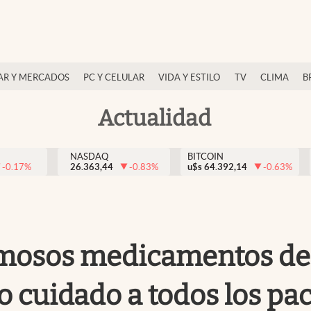
AR Y MERCADOS
PC Y CELULAR
VIDA Y ESTILO
TV
CLIMA
B
Actualidad
NASDAQ
BITCOIN
-0.17
%
26.363,44
-0.83
%
u$s
64.392,14
-0.63
%
famosos medicamentos de 
o cuidado a todos los pa