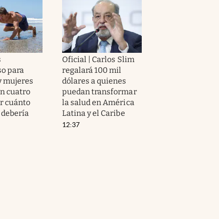
s
Oficial | Carlos Slim
so para
regalará 100 mil
y mujeres
dólares a quienes
n cuatro
puedan transformar
or cuánto
la salud en América
 debería
Latina y el Caribe
12:37