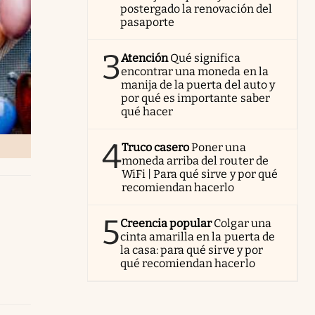
postergado la renovación del
pasaporte
3
Atención
Qué significa
encontrar una moneda en la
manija de la puerta del auto y
por qué es importante saber
qué hacer
4
Truco casero
Poner una
moneda arriba del router de
WiFi | Para qué sirve y por qué
recomiendan hacerlo
5
Creencia popular
Colgar una
cinta amarilla en la puerta de
la casa: para qué sirve y por
qué recomiendan hacerlo