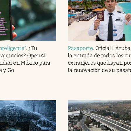
nteligente"
.
¿Tu
Pasaporte
.
Oficial | Arub
 anuncios? OpenAI
la entrada de todos los c
icidad en México para
extranjeros que hayan po
e y Go
la renovación de su pasa