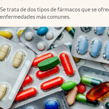
Clima
Se trata de dos tipos de fármacos que se ofrec
Espiritualidad
enfermedades más comunes.
Mediakit
abre en nueva pestaña