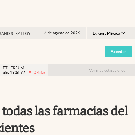
6 de agosto de 2026
Edición:
México
RAND STRATEGY
Argentina
Acceder
España
México
ETHEREUM
Ver más cotizaciones
u$s
1906,77
-0.48
%
USA
Colombia
Uruguay
todas las farmacias del
cientes