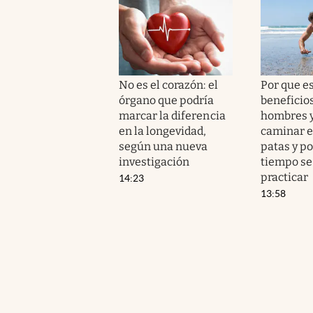
No es el corazón: el
Por que e
órgano que podría
beneficio
marcar la diferencia
hombres 
en la longevidad,
caminar e
según una nueva
patas y p
investigación
tiempo se
practicar
14:23
13:58