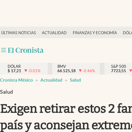
Últimas Noticias
ÚLTIMAS NOTICIAS
ACTUALIDAD
FINANZAS Y ECONOMÍA
DÓL
Actualidad
Finanzas y economía
Dólar y mercados
DÓLAR
BMV
S&P 500
Internacionales
$
17,21
-0.01
%
66.525,18
-0.46
%
7723,55
Opinión
Cronista México
Actualidad
Salud
Brand Strategy
Salud
Pc y celular
Exigen retirar estos 2 
Vida y estilo
país y aconsejan extrem
Tv