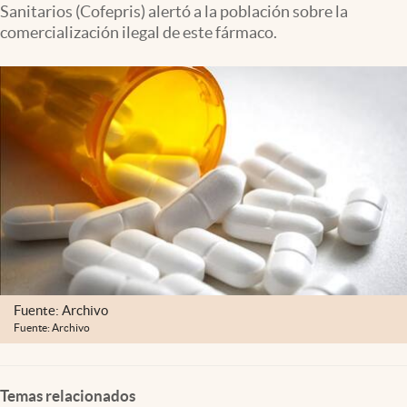
Sanitarios (Cofepris) alertó a la población sobre la
Clima
comercialización ilegal de este fármaco.
Espiritualidad
Mediakit
abre en nueva pestaña
México
Fuente: Archivo
Fuente: Archivo
Temas relacionados