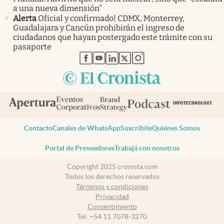
a una nueva dimensión”
Alerta
Oficial y confirmado| CDMX, Monterrey,
Guadalajara y Cancún prohibirán el ingreso de
ciudadanos que hayan postergado este trámite con su
pasaporte
abre en nueva pestaña
abre en nueva pestaña
abre en nueva pestaña
abre en nueva pestaña
abre en nueva pestaña
Contacto
Canales de WhatsApp
Suscribite
Quiénes Somos
Portal de Proveedores
Trabajá con nosotros
Copyright 2025 cronista.com
Todos los derechos reservados
Términos y condiciones
Privacidad
Consentimiento
Tel:
+54 11 7078-3270