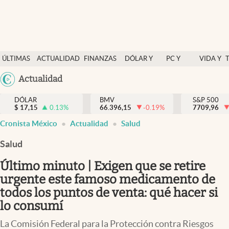
Últimas Noticias
ÚLTIMAS
ACTUALIDAD
FINANZAS
DÓLAR Y
PC Y
VIDA Y
Actualidad
NOTICIAS
Y
MERCADOS
CELULAR
ESTILO
Argentina
Actualidad
Finanzas y economía
ECONOMÍA
España
Dólar y mercados
DÓLAR
BMV
S&P 500
$
17,15
0.13
%
66.396,15
-0.19
%
México
7709,96
Internacionales
Cronista México
Actualidad
Salud
USA
Opinión
Colombia
Salud
Uruguay
Brand Strategy
Último minuto | Exigen que se retire
Pc y celular
urgente este famoso medicamento de
todos los puntos de venta: qué hacer si
Vida y estilo
lo consumí
Tv
La Comisión Federal para la Protección contra Riesgos