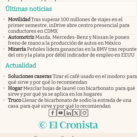
Últimas noticias
Movilidad
Tras superar 100 millones de viajes en el
primer semestre, inDrive abre centro presencial para
conductores en CDMX
Automotriz
Mazda, Mercedes-Benz y Nissan le ponen
freno de mano a la producción de autos en México
Minería
Peñoles lidera ganancias en la BMV tras repunte
del oro y la plata por débil indicador de empleo en EEUU
Actualidad
Soluciones caseras
Tirar el café usado en el inodoro: para
qué sirve y por qué lo recomiendan
Hogar
Mezclar hojas de laurel con bicarbonato: para qué
sirve y por qué ya se aplica en los hogares
Truco
Llenar de bicarbonato de sodio la entrada de una
casa: para qué sirve y por qué lo recomiendan
abre en nueva pestaña
abre en nueva pestaña
abre en nueva pestaña
abre en nueva pestaña
abre en nueva pestaña