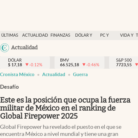
Últimas Noticias
ÚLTIMAS
ACTUALIDAD
FINANZAS
DÓLAR Y
PC Y
VIDA Y
Actualidad
NOTICIAS
Y
MERCADOS
CELULAR
ESTILO
Argentina
Actualidad
Finanzas y economía
ECONOMÍA
España
Dólar y mercados
DÓLAR
BMV
S&P 500
$
17,18
-0.12
%
66.525,18
-0.46
%
México
7723,55
Internacionales
Cronista México
Actualidad
Guerra
USA
Opinión
Colombia
Desafío
Uruguay
Brand Strategy
Este es la posición que ocupa la fuerza
Pc y celular
militar de México en el ranking de
Global Firepower 2025
Vida y estilo
Global Firepower ha revelado el puesto en el que se
Tv
encuentra México a nivel mundial y tiene una gran