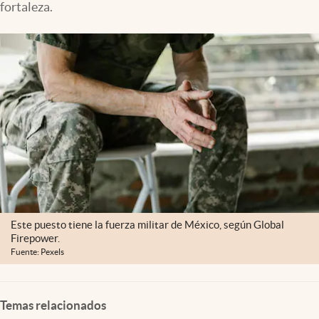
fortaleza.
Clima
Espiritualidad
Mediakit
abre en nueva pestaña
México
Este puesto tiene la fuerza militar de México, según Global
Firepower.
Fuente: Pexels
Temas relacionados