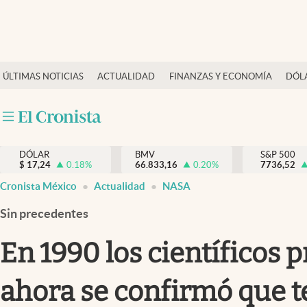
Últimas Noticias
ÚLTIMAS NOTICIAS
ACTUALIDAD
FINANZAS Y ECONOMÍA
DÓL
Actualidad
Finanzas y economía
Dólar y mercados
DÓLAR
BMV
S&P 500
Internacionales
$
17,24
0.18
%
66.833,16
0.20
%
7736,52
Opinión
Cronista México
Actualidad
NASA
Brand Strategy
Sin precedentes
Pc y celular
En 1990 los científicos p
Vida y estilo
ahora se confirmó que t
Tv