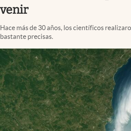
Clima
venir
Espiritualidad
Mediakit
Hace más de 30 años, los científicos realizar
bastante precisas.
abre en nueva pestaña