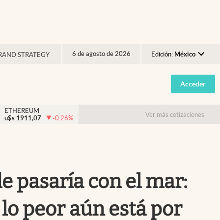
6 de agosto de 2026
Edición:
México
RAND STRATEGY
Argentina
Acceder
España
México
ETHEREUM
Ver más cotizaciones
u$s
1911,07
-0.26
%
USA
Colombia
Uruguay
le pasaría con el mar:
lo peor aún está por