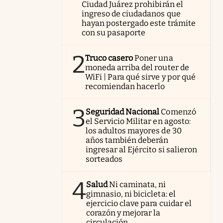
Ciudad Juárez prohibirán el
ingreso de ciudadanos que
hayan postergado este trámite
con su pasaporte
2
Truco casero
Poner una
moneda arriba del router de
WiFi | Para qué sirve y por qué
recomiendan hacerlo
3
Seguridad Nacional
Comenzó
el Servicio Militar en agosto:
los adultos mayores de 30
años también deberán
ingresar al Ejército si salieron
sorteados
4
Salud
Ni caminata, ni
gimnasio, ni bicicleta: el
ejercicio clave para cuidar el
corazón y mejorar la
circulación