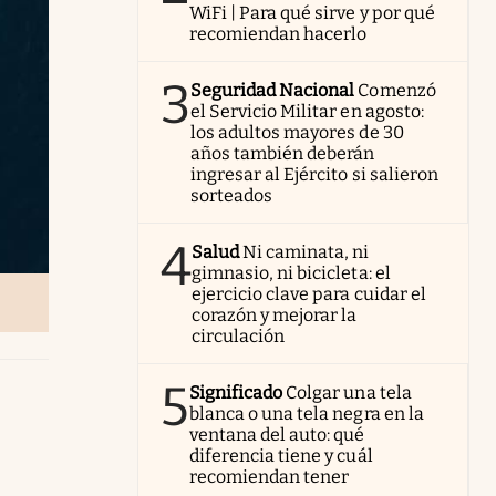
WiFi | Para qué sirve y por qué
recomiendan hacerlo
3
Seguridad Nacional
Comenzó
el Servicio Militar en agosto:
los adultos mayores de 30
años también deberán
ingresar al Ejército si salieron
sorteados
4
Salud
Ni caminata, ni
gimnasio, ni bicicleta: el
ejercicio clave para cuidar el
corazón y mejorar la
circulación
5
Significado
Colgar una tela
blanca o una tela negra en la
ventana del auto: qué
diferencia tiene y cuál
recomiendan tener