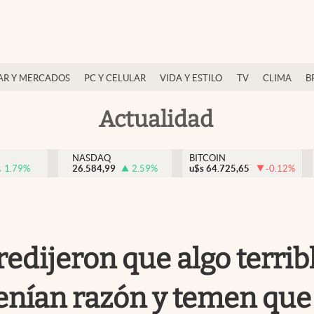
AR Y MERCADOS
PC Y CELULAR
VIDA Y ESTILO
TV
CLIMA
B
Actualidad
NASDAQ
BITCOIN
1.79
%
26.584,99
2.59
%
u$s
64.725,65
-0.12
%
redijeron que algo terrib
enían razón y temen que 