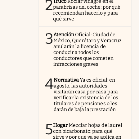
2
Truco
Rociar vinagre en el
parabrisas del coche: por qué
recomiendan hacerlo y para
qué sirve
3
Atención
Oficial: Ciudad de
México, Querétaro y Veracruz
anularán la licencia de
conducir a todos los
conductores que cometen
infracciones graves
4
Normativa
Ya es oficial: en
agosto, las autoridades
visitarán casa por casa para
verificar la existencia de los
titulares de pensiones o les
darán de baja la prestación
5
Hogar
Mezclar hojas de laurel
con bicarbonato: para qué
sirve y por qué ya se aplica en