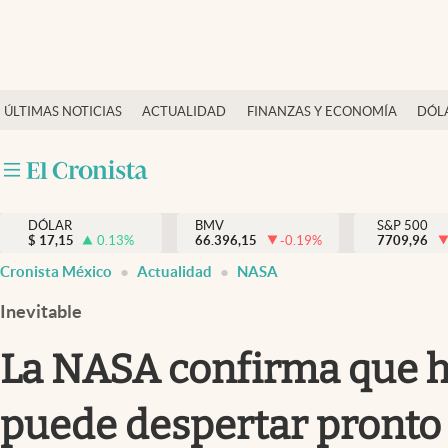
Últimas Noticias
ÚLTIMAS NOTICIAS
ACTUALIDAD
FINANZAS Y ECONOMÍA
DÓL
Actualidad
Finanzas y economía
Dólar y mercados
DÓLAR
BMV
S&P 500
Internacionales
$
17,15
0.13
%
66.396,15
-0.19
%
7709,96
Opinión
Cronista México
Actualidad
NASA
Brand Strategy
Inevitable
Pc y celular
La NASA confirma que h
Vida y estilo
puede despertar pronto
Tv