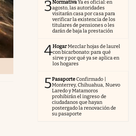
3
Normativa
Ya es oficial: en
agosto, las autoridades
visitarán casa por casa para
verificar la existencia de los
titulares de pensiones o les
darán de baja la prestación
4
Hogar
Mezclar hojas de laurel
con bicarbonato: para qué
sirve y por qué ya se aplica en
los hogares
5
Pasaporte
Confirmado |
Monterrey, Chihuahua, Nuevo
Laredo y Matamoros
prohibirán el ingreso de
ciudadanos que hayan
postergado la renovación de
su pasaporte