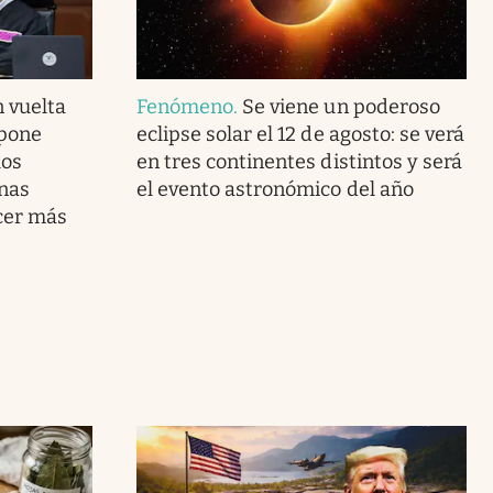
 vuelta
Fenómeno
.
Se viene un poderoso
mpone
eclipse solar el 12 de agosto: se verá
los
en tres continentes distintos y será
nas
el evento astronómico del año
cer más