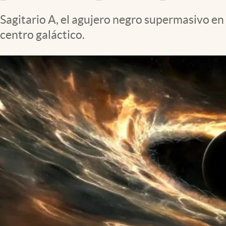
Clima
Sagitario A, el agujero negro supermasivo en 
Espiritualidad
centro galáctico.
Mediakit
abre en nueva pestaña