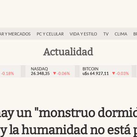
AR Y MERCADOS
PC Y CELULAR
VIDA Y ESTILO
TV
CLIMA
B
Actualidad
NASDAQ
BITCOIN
-0.18
%
26.348,35
-0.06
%
u$s
64.927,11
-0.03
%
ay un "monstruo dormido
 y la humanidad no está