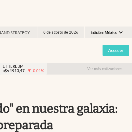
8 de agosto de 2026
Edición:
México
RAND STRATEGY
Argentina
Acceder
España
México
ETHEREUM
Ver más cotizaciones
u$s
1913,47
-0.01
%
USA
Colombia
Uruguay
" en nuestra galaxia:
 preparada