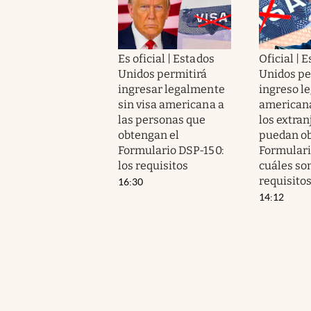
Es oficial | Estados
Oficial | 
Unidos permitirá
Unidos pe
ingresar legalmente
ingreso le
sin visa americana a
americana
las personas que
los extran
obtengan el
puedan ob
Formulario DSP-150:
Formulari
los requisitos
cuáles son
requisito
16:30
14:12