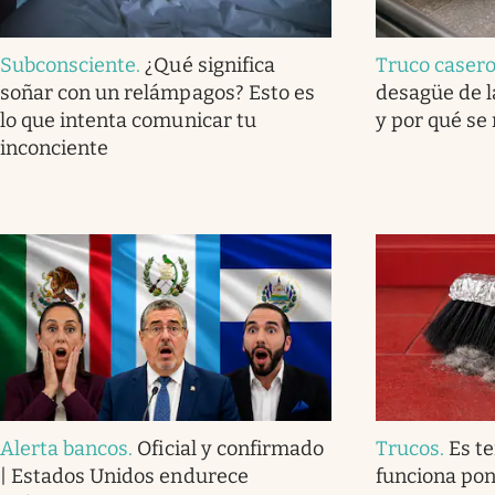
Subconsciente
.
¿Qué significa
Truco caser
soñar con un relámpagos? Esto es
desagüe de l
lo que intenta comunicar tu
y por qué se
inconciente
Alerta bancos
.
Oficial y confirmado
Trucos
.
Es t
| Estados Unidos endurece
funciona pon