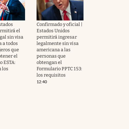
Estados
Confirmado y oficial |
rmitirá el
Estados Unidos
gal sin visa
permitirá ingresar
 a todos
legalmente sin visa
jeros que
americana a las
tener el
personas que
o ESTA:
obtengan el
 los
Formulario PPTC 153:
s
los requisitos
12:40