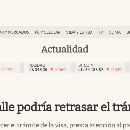
AR Y MERCADOS
PC Y CELULAR
VIDA Y ESTILO
TV
CLIMA
B
Actualidad
NASDAQ
BITCOIN
-0.17
%
26.348,35
-0.06
%
u$s
64.185,87
-0.34
%
le podría retrasar el trá
cer el trámite de la visa, presta atención al 