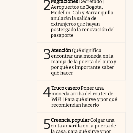
2
Migraciones
Decretado |
Aeropuertos de Bogotá,
Medellín, Cali y Barranquilla
anularán la salida de
extranjeros que hayan
postergado la renovación del
pasaporte
3
Atención
Qué significa
encontrar una moneda en la
manija de la puerta del auto y
por qué es importante saber
qué hacer
4
Truco casero
Poner una
moneda arriba del router de
WiFi | Para qué sirve y por qué
recomiendan hacerlo
5
Creencia popular
Colgar una
cinta amarilla en la puerta de
la casa: para qué sirve y por