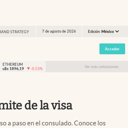
7 de agosto de 2026
Edición:
México
RAND STRATEGY
Argentina
Acceder
España
México
ETHEREUM
Ver más cotizaciones
u$s
1896,19
-0.53
%
USA
Colombia
Uruguay
mite de la visa
paso a paso en el consulado. Conoce los