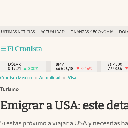
Últimas Noticias
ÚLTIMAS NOTICIAS
ACTUALIDAD
FINANZAS Y ECONOMÍA
DÓL
Actualidad
Finanzas y economía
Dólar y mercados
DÓLAR
BMV
S&P 500
Internacionales
$
17,21
0.00
%
66.525,18
-0.46
%
7723,55
Opinión
Cronista México
Actualidad
Visa
Brand Strategy
Turismo
Pc y celular
Emigrar a USA: este detal
Vida y estilo
Tv
Si estás próximo a viajar a USA y necesitas ha