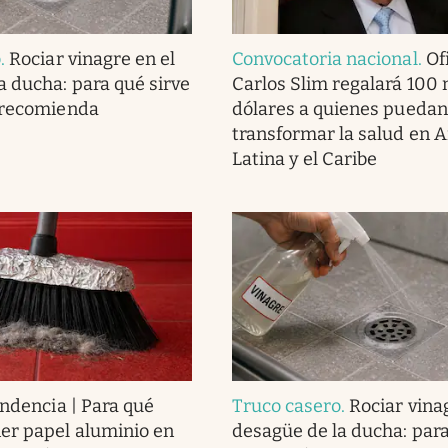
o
.
Rociar vinagre en el
Convocatoria nacional
.
Ofi
a ducha: para qué sirve
Carlos Slim regalará 100 
 recomienda
dólares a quienes puedan
transformar la salud en 
Latina y el Caribe
endencia | Para qué
Truco casero
.
Rociar vina
er papel aluminio en
desagüe de la ducha: para