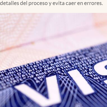
detalles del proceso y evita caer en errores.
Clima
Espiritualidad
Mediakit
abre en nueva pestaña