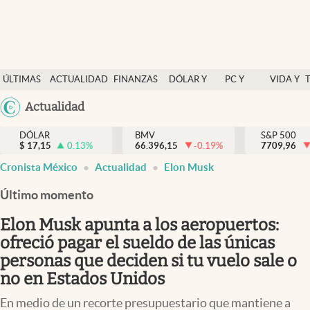
Últimas Noticias
ÚLTIMAS
ACTUALIDAD
FINANZAS
DÓLAR Y
PC Y
VIDA Y
Actualidad
NOTICIAS
Y
MERCADOS
CELULAR
ESTILO
Argentina
Actualidad
Finanzas y economía
ECONOMÍA
España
Dólar y mercados
DÓLAR
BMV
S&P 500
$
17,15
0.13
%
66.396,15
-0.19
%
México
7709,96
Internacionales
Cronista México
Actualidad
Elon Musk
USA
Opinión
Colombia
Último momento
Uruguay
Brand Strategy
Elon Musk apunta a los aeropuertos:
Pc y celular
ofreció pagar el sueldo de las únicas
personas que deciden si tu vuelo sale o
Vida y estilo
no en Estados Unidos
Tv
En medio de un recorte presupuestario que mantiene a