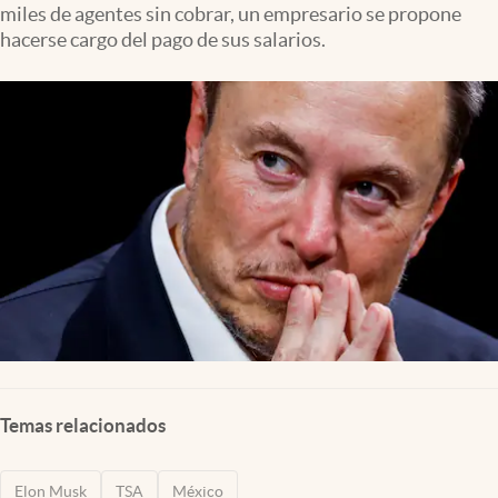
miles de agentes sin cobrar, un empresario se propone
Clima
hacerse cargo del pago de sus salarios.
Espiritualidad
Mediakit
abre en nueva pestaña
México
Temas relacionados
Elon Musk
TSA
México