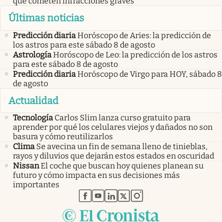
que cometen infracciones graves
Últimas noticias
Predicción diaria
Horóscopo de Aries: la predicción de
los astros para este sábado 8 de agosto
Astrología
Horóscopo de Leo: la predicción de los astros
para este sábado 8 de agosto
Predicción diaria
Horóscopo de Virgo para HOY, sábado 8
de agosto
Actualidad
Tecnología
Carlos Slim lanza curso gratuito para
aprender por qué los celulares viejos y dañados no son
basura y cómo reutilizarlos
Clima
Se avecina un fin de semana lleno de tinieblas,
rayos y diluvios que dejarán estos estados en oscuridad
Nissan
El coche que buscan hoy quienes planean su
futuro y cómo impacta en sus decisiones más
importantes
abre en nueva pestaña
abre en nueva pestaña
abre en nueva pestaña
abre en nueva pestaña
abre en nueva pestaña