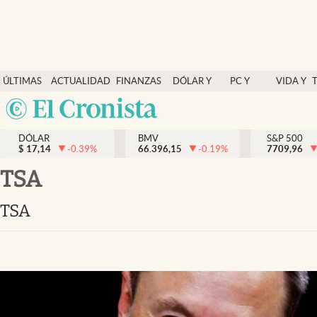
Últimas Noticias
ÚLTIMAS
ACTUALIDAD
FINANZAS
DÓLAR Y
PC Y
VIDA Y
Actualidad
NOTICIAS
Y
MERCADOS
CELULAR
ESTILO
Argentina
Finanzas y economía
ECONOMÍA
España
Dólar y mercados
DÓLAR
BMV
S&P 500
$
17,14
-0.39
%
66.396,15
-0.19
%
México
7709,96
Internacionales
USA
TSA
Opinión
Colombia
TSA
Uruguay
Brand Strategy
Pc y celular
Vida y estilo
Tv