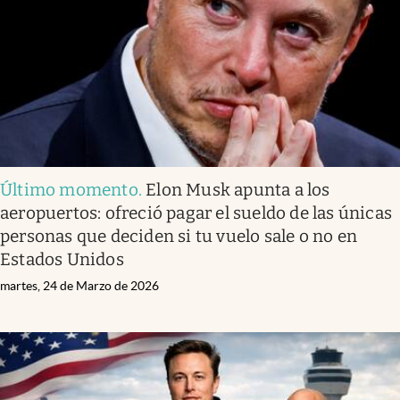
Clima
Espiritualidad
Mediakit
abre en nueva pestaña
México
Último momento
.
Elon Musk apunta a los
aeropuertos: ofreció pagar el sueldo de las únicas
personas que deciden si tu vuelo sale o no en
Estados Unidos
martes, 24 de Marzo de 2026