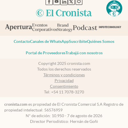
abre en nueva pestaña
abre en nueva pestaña
abre en nueva pestaña
abre en nueva pestaña
abre en nueva pestaña
Contacto
Canales de WhatsApp
Suscribite
Quiénes Somos
Portal de Proveedores
Trabajá con nosotros
Copyright 2025 cronista.com
Todos los derechos reservados
Términos y condiciones
Privacidad
Consentimiento
Tel:
+54 11 7078-3270
cronista.com
es propiedad de El Cronista Comercial S.A Registro de
propiedad intelectual: 56576959
N° de edición: 10.950 - 7 de agosto de 2026
Director Periodístico: Hernán de Goñi